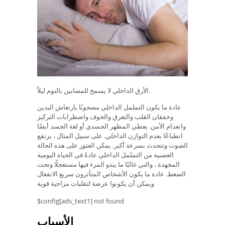
الأرق الداخلي لا يسمح للمصابين بالنوم ليلاً.
عادة ما يكون التململ الداخلي مصحوبًا بارتعاش اليدين
وخفقان القلب والتعرق والخوف واضطرابات التركيز
وانعدام الأمن. يعطي المظهر الجسدي أو لغة الجسد أيضًا
انطباعًا بعدم التوازن الداخلي. على سبيل المثال ، يرتفع
الصوت وتتحدث بسرعة أكبر. يمكن العثور على هذه الحالة
العصبية من التململ الداخلي عادةً في الحياة اليومية
المجهدة ، والتي غالبًا ما يبدو المرء فيها مستعجلًا وتحت
الضغط. عادة ما يكون الأشخاص المتأثرون سريع الانفعال
ويمكن أن يكونوا عرضة لتقلبات مزاجية قوية
$config[ads_text1] not found
الأسباب