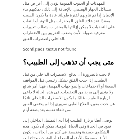
المهدئات أو الحبوب المنومة تؤدي إلى أعراض مثل
مشاكل الجهاز الهضمي. بالإضافة إلى ذلك ، يمكنهم بدء
الإدمان إذا تم تناولهم لفترة طويلة. عادة ما يكون السبب
معقدًا عند علاج القلق. المحفزات مثل التوتر أو التغلب
على التحديات لا يمكن إزالتها بالمخدرات. يتطلب تغييرات
معرفية طويلة الأمد. يصعب التفريق بين الاضطراب
الداخلي واضطراب القلق.
$config[ads_text3] not found
متى يجب أن تذهب إلى الطبيب؟
لا يجب بالضرورة أن يعالج الاضطراب الداخلي من قبل
الطبيب. إذا حدث القلق بشكل رئيسي قبل المواقف
الصعبة أو الاجتماعات والمواجهات المهمة ، فهذا أمر شائع
ولا يؤدي إلى مزيد من التعقيدات. في هذه الحالة لا داعي
لزيارة الطبيب. غالبًا ما يكون الاضطراب الداخلي ناتجًا
عن حدث معين. العلاج الطبي ضروري إذا لم يختفي القلق
من تلقاء نفسه بعد بضعة أيام.
يوصى أيضًا بزيارة الطبيب إذا أدى التململ الداخلي إلى
قيود في الحياة وفي الحياة اليومية. يمكن أن تكون هذه
الشكاوى جسدية ونفسية. في كثير من الحالات ، يكون
الأرق مصحوبًا بالأرق أو الصداع أو الغثيان ويحتاج إلى