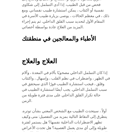
فحص من قبل الطبيب. إذا أدى التململ إلى شكاوى
نفسية أو اكتئاب ، يمكن استشارة طبيب نفساني. ومع
ذلك ، في معظم الحالات ، يوصى بزيارة طبيب الأسرة في
المقام الأول لتحديد سبب القلق الداخلي. ثم يتم إجراء
المزيد من العلاج عادة بواسطة أخصائي.
الأطباء والمعالجين في منطقتك
العلاج والعلاج
إذا كان التململ الداخلي مصحوبًا بآلام في المعدة ، وآلام
في الظهر ، واضطراب في نظم القلب ، وإسهال ، واكتئاب
وقلق ، فيجب استشارة الطبيب فورًا الذي سيحقق في
سبب التململ الداخلي. يجب أيضًا استشارة الطبيب في
حالة تكرار القلق الداخلي على مدى فترة طويلة من
الزمن.
أولاً ، سيتحدث الطبيب مع الشخص المعني بشأن توتره.
يتطرق إلى النقاط التالية بمزيد من التفصيل: متى وكيف
تظهر الاضطرابات الداخلية نفسها؟ هل يستمر لفترة
طويلة وإلى أي مدى يعمل العصبية؟ هل تحدث الأعراض