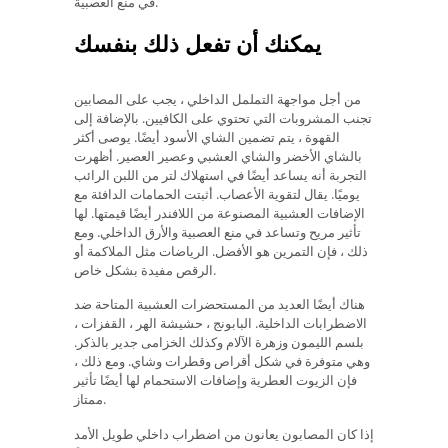
في منع العصبية.
يمكنك أن تفعل ذلك بنفسك
من أجل مواجهة التململ الداخلي ، يجب على المصابين
تجنب المشروبات التي تحتوي على الكافيين. بالإضافة إلى
القهوة ، يتم تضمين الشاي الأسود أيضًا. يوصى أكثر
بالشاي الأخضر والشاي العشبي وعصير العصير. أظهرت
التجربة أنه يساعد أيضًا في استهلاك لتر من اللبن الرائب
يوميًا. يقال لتقوية الأعصاب. أثبتت الحمامات الدافئة مع
الإضافات العشبية المصنوعة من اللافندر أيضًا قيمتها. لها
تأثير مريح وتساعد في منع العصبية والأرق الداخلي. ومع
ذلك ، فإن التمرين هو الأفضل. الرياضات مثل الملاكمة أو
الرقص مفيدة بشكل خاص.
هناك أيضًا العديد من المستحضرات العشبية المتاحة ضد
الاضطرابات الداخلية. البابونج ، حشيشة الهر ، القفزات ،
بلسم الليمون وزهرة الآلام وكذلك الخزامى جدير بالذكر.
وهي متوفرة في شكل أقراص وقطرات وشاي. ومع ذلك ،
فإن الزيوت العطرية وإضافات الاستحمام لها أيضًا تأثير
ممتاز.
إذا كان المصابون يعانون من اضطراب داخلي طويل الأمد