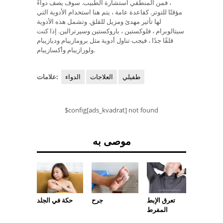
، فمن المنطقي استشارة الطبيب. سوف يصف دواءً
مؤقتًا للتوتر. كقاعدة عامة ، يتم هنا استخدام الأدوية التي
لها تأثير مهدئ ومزيل للقلق. وتشمل هذه الأدوية
سيتالوبرام ، فلوكستين ، باروكستين وسيرترالين. إذا كنت
قلقًا جدًا ، فيجب تناول أدوية مثل برومازيبام وديازيبام
ولورازيبام وأكسازيبام.
طفيلي
العلاجات
الدواء
علامات:
$config[ads_kvadrat] not found
موصى به
تعرق الإبط
جرح
حكة في الجلد
مكسور
المفرط