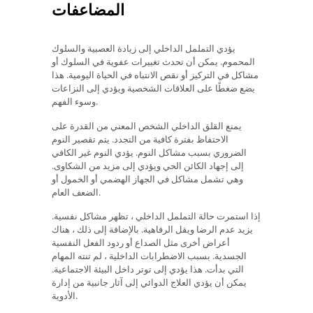
المضاعفات
يؤدي التململ الداخلي إلى زيادة العصبية والسلوك
المحموم. يمكن أن تحدث تغييرات عفوية في السلوك أو
مشاكل في التركيز أو نقص الانتباه في الحياة اليومية. هذا
يضع ضغطًا على العلاقات الشخصية ويؤدي إلى النزاعات
وسوء الفهم.
يمنع القلق الداخلي الشخص المعني من القدرة على
الاحتفاظ بفترة كافية من التجدد. يتم تقصير النوم
الضروري بسبب مشاكل النوم. يؤدي النوم غير الكافي
إلى إجهاد الكائن الحي ويؤدي إلى مزيد من الشكاوى.
وهي تشمل مشاكل في الجهاز الهضمي أو الخمول أو
الضعف العام.
إذا استمرت حالة التململ الداخلي ، تظهر مشاكل نفسية.
يزيد عدم الرضا ويقل الرفاهية. بالإضافة إلى ذلك ، هناك
أعراض أخرى مثل الصداع أو ردود الفعل النفسية
الجسدية. بسبب الاضطرابات الداخلية ، لم تنته المهام
التي بدأت. هذا يؤدي إلى توتر داخل البيئة الاجتماعية.
يمكن أن يؤدي العلاج الدوائي إلى آثار جانبية من إدارة
الأدوية.