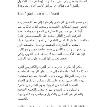
المصاحبة وهل يتم تناول المخدرات (بما في ذلك الكحول
والتبغ)؟ هل هناك أي أمراض كامنة أخرى معروفة؟
$config[ads_text4] not found
ثم يستمر التحقيق الإضافي بالإشارة إلى هذا المسح. يتم
فحص جميع الشكاوى الجسدية وسحب الدم. غالبًا ما يتم
أيضًا قياس مستوى السكر في الدم وهرمونات الغدة
الدرقية. العلاج التالي يعتمد على السبب.يمكن عادةً
معالجة التململ الداخلي الناجم عن الإجهاد أو الإجهاد جيدًا
باستخدام المكونات العشبية. وتشمل حشيشة الهر
والقفزات وبلسم الليمون ونبتة سانت جون. ومع ذلك ،
فإن هذه الأعشاب الطبيعية لا تساعد على الفور ، ولكن
فقط بعد تناولها لفترة أطول من الوقت.
يمكن أن يكون التدريب ذاتي التولد والكثير من النوم
مفيدًا جدًا أيضًا. بالإضافة إلى ذلك ، فإن الزيوت الأساسية
مثل زيت البرتقال وزيت خشب الصندل مفيدة لاستعادة
الهدوء الداخلي. علاوة على ذلك ، يمكن أن تكون الحياة
الصحية الخالية من الإجهاد بدون الكثير من الإثارة
والتمارين الرياضية والهواء النقي والتغذية الصحية
والتخلي عن التدخين والكحول وسيلة رخيصة لمواجهة
العصبية.
إذا كان التململ الداخلي ناتجًا عن مرض ، فيجب معالجة