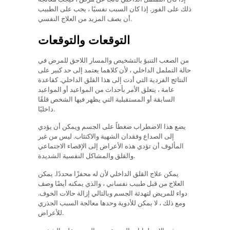
ذلك على الفور. إذا كان السبب نفسيًا ، يجب على الطبيب
أن يصف المزيد من العلاج النفسي.
التوقعات والتوقعات
من الصعب التنبؤ بالتشخيص والمسار اللاحق للمرض في
حالة التململ الداخلي ، لأن كلاهما يعتمد إلى حد كبير على
النتائج الفردية التي أدت إلى هذا القلق الداخلي. كقاعدة
عامة ، يتعلق الأمر بأحداث من المواعيد أو المواعيد
السابقة أو المستقبلية التي يظهر فيها الشخص قلقًا
داخليًا.
يضع هذا الاضطراب ضغطاً على الجسم ويمكن أن يؤدي
إلى الصداع وفقدان الشهية والاكتئاب. ليس من غير
المألوف أن تؤدي هذه الأعراض إلى الإقصاء الاجتماعي
والقلق والمشاكل النفسية الشديدة.
يمكن علاج القلق الداخلي لأن له محفزًا محددًا. يمكن
العلاج من قبل طبيب نفساني ، والذي يمكنه أيضًا وصف
دواء للمريض لتهدئة الجسم وبالتالي إزالة حالات الخوف.
ومع ذلك ، لا يمكن للأدوية وحدها معالجة السبب الجذري
للأعراض.