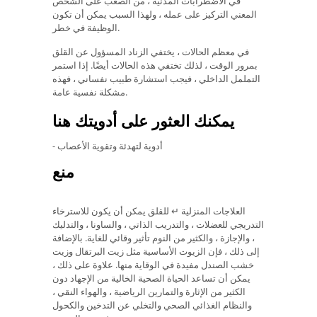
في الاضطرابات المدنية ، من الصعب على الشخص
المعني التركيز على عمله ، ولهذا السبب يمكن أن تكون
الوظيفة في خطر.
في معظم الحالات ، يختفي الزناد المسؤول عن القلق
بمرور الوقت ، لذلك تختفي هذه الحالات أيضًا. إذا استمر
التململ الداخلي ، فيجب استشارة طبيب نفساني ، فهذه
مشكلة نفسية عامة.
يمكنك العثور على أدويتك هنا
- أدوية لتهدئة وتقوية الأعصاب
منع
العلاجات المنزلية ↵ للقلق يمكن أن يكون للاسترخاء
التدريجي للعضلات ، والتدريب الذاتي ، والساونا ، والتدليك
، والإجازة ، والكثير من النوم تأثير وقائي للغاية. بالإضافة
إلى ذلك ، فإن الزيوت الأساسية مثل زيت البرتقال وزيت
خشب الصندل مفيدة في الوقاية منها. علاوة على ذلك ،
يمكن أن تساعد الحياة الصحية الخالية من الإجهاد دون
الكثير من الإثارة والتمارين الرياضية ، والهواء النقي ،
والنظام الغذائي الصحي والتخلي عن التدخين والكحول