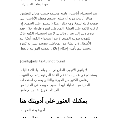
من لدغات الحشرات.
يتم استخدام أنابيب رغامية مختلفة حسب مجال التطبيق.
هناك أنابيب مرنة أو صلبة. تحتوي معظم الأنابيب على
صفعة قابلة للنفخ. ومع ذلك ، هذا لا ينطبق على الجميع. إذا
تُركت الكفة على الغشاء المخاطي لفترة طويلة جدًا ، فقد
يؤدي ذلك إلى نخر ، وبالتالي لا يتم استخدام الكفة غالبًا
للتهوية طويلة المدى. لا يتم استخدام الكفة أيضًا عند
الأطفال لأن غشاءهم المخاطي يتضخم بسرعة كبيرة
بحيث يتم تأمين إحكام إغلاق القصبة الهوائية بالفعل.
$config[ads_text3] not found
لا يلتوي الأنبوب الحلزوني بسهولة ، ولذلك غالبًا ما
يستخدم في عمليات تضخم الغدة الدرقية. يتطلب التنبيب
الرغامي الكثير من الخبرة وبالتالي يصعب استخدامه
للعديد من الأطباء. لهذا السبب ، يوجد في العديد من
العيادات فريق خاص للإنعاش.
يمكنك العثور على أدويتك هنا
- أدوية بحة الصوت