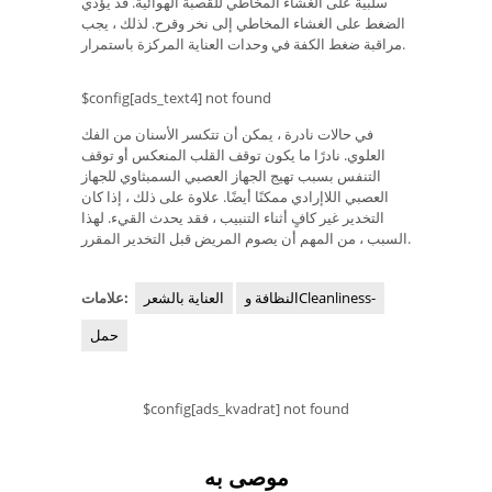
سلبية على الغشاء المخاطي للقصبة الهوائية. قد يؤدي
الضغط على الغشاء المخاطي إلى نخر وقرح. لذلك ، يجب
مراقبة ضغط الكفة في وحدات العناية المركزة باستمرار.
$config[ads_text4] not found
في حالات نادرة ، يمكن أن تتكسر الأسنان من الفك
العلوي. نادرًا ما يكون توقف القلب المنعكس أو توقف
التنفس بسبب تهيج الجهاز العصبي السمبثاوي للجهاز
العصبي اللاإرادي ممكنًا أيضًا. علاوة على ذلك ، إذا كان
التخدير غير كافٍ أثناء التنبيب ، فقد يحدث القيء. لهذا
السبب ، من المهم أن يصوم المريض قبل التخدير المقرر.
النظافة وCleanliness-
العناية بالشعر
علامات:
حمل
$config[ads_kvadrat] not found
موصى به