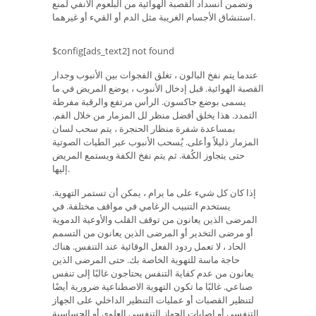
وتضمن انسداد القصبة الهوائية من البلعوم الأنفي لمنع
استنشاق الأجسام الغريبة مثل الدم أو القيء أو غيرهما.
$config[ads_text2] not found
عندما يتم نفخ البالون ، تغلق الفجوات بين الأنبوب وجدار
القصبة الهوائية. قبل إدخال الأنبوب ، يوضع المريض في ما
يسمى بوضع جاكسون. الرأس مرتفع والرقبة مفرطة
التمدد. هذا يخلق أفضل منظر لل المزمار من خلال الفم.
بمساعدة شفرة منظار الحنجرة ، يتم سحب لسان
المزمار ذليلاً وأعلى. يُسحب الأنبوب عبر الطيات الصوتية
حتى يتجاوز الكُفة. ثم يتم نفخ الكفة ويستمع المريض
إليها.
إذا كان كل شيء على ما يرام ، يمكن أن تستمر التهوية.
يستخدم التنبيب الرغامي في مواقف مختلفة. في
المرضى الذين يعانون من توقف القلب والأوعية الدموية
أو مرضى التخدير أو المرضى الذين يعانون من التسمم
الحاد ، لا تعمل ردود الفعل الوقائية عند التنفس. هناك
حاجة ماسة للتهوية الخاصة بك. حتى المرضى الذين
يعانون من عدم كفاية التنفس يحتاجون غالبًا إلى تنفس
صناعي. غالبًا ما تكون التهوية الاصطناعية ضرورية أيضًا
لتنظير القصبات أو عمليات التنظير الداخلي على الجهاز
التنفسي أو إصابات الجهاز التنفسي العلوي أو الحساسية