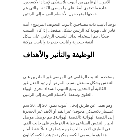
الأنبوب الرغامي من أنبوب بلاستيكي لإمداد الأكسجين.
عادة ما تحتوي أيضًا على ما يسمى الكفة ، والتي يتم
نفخها لمنع دخول الأجسام الغريبة إلى الرئتين.
توجد أنابيب ذات مصباحين (أنبوب التجويف المزدوج). أنت
قادر على تهوية كلا الرئتين بشكل منفصل. إذا كان التنبيب
صعبًا ، يتم استخدام بدائل للتنبيب الرغامي على شكل
أقنعة حنجرية وأنابيب حنجرية وأنابيب مركبة.
الوظيفة والتأثير والأهداف
يستخدم التنبيب الرغامي في المرضى غير القادرين على
التنفس بشكل مستقل بسبب المرض أو ردود الفعل غير
الكافية أو التخدير. يمنع التنبيب انسداد مجرى الهواء
العلوي وشفط الأجسام الغريبة إلى الرئتين.
وهو يعمل عن طريق إدخال أنبوب بطول 20 إلى 30 سم
(مسبار بلاستيكي مجوف) عبر الفم أو الأنف عبر الحنجرة
إلى القصبة الهوائية (القصبة الهوائية). يتم توصيل موصل
لجهاز التنفس الصناعي بنهاية الخرطوم على جانب الفم.
في الطرف الآخر ، الخرطوم مشطوف قليلاً. فقط أمام
هذا هو ما يسمى الكفة. يمكن نفخ هذه الكفة كبالون