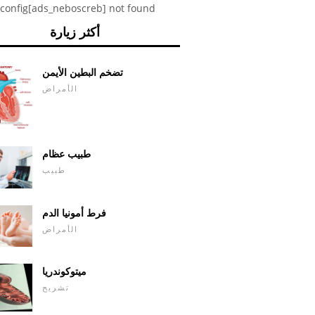
config[ads_neboscreb] not found
أكثر زيارة
تضخم البطين الأيمن
الأمراض
طبيب عظام
طبيب
فرط أمونيا الدم
الأمراض
ميتوكوندريا
تشريح