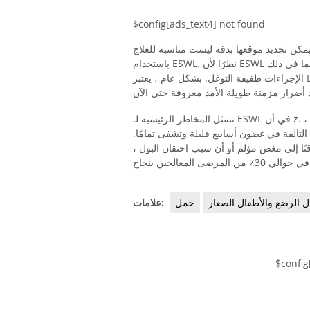
$config[ads_text4] not found
ن 2.5 سم والأحجار التي لا يمكن تحديد موقعها بدقة ليست مناسبة للعلاج
باستخدام ESWL. نظرًا لأن ESWL إجراء غير جراحي ، فلا توجد مخاطر مرتبطة بالجراحة ، بما في ذلك
الإجراءات طفيفة التوغل. بشكل عام ، يعتبر ESWL الإجراء الأقل خطورة في علاج حصوات المسالك البولية
تتمثل المخاطر الرئيسية لـ ESWL في أن z. مع تفتيت حصوات الكلى عادة ما يتضرر القليل من أنسجة الكلى ،
التالفة في غضون أسابيع قليلة وتشفى تمامًا.
ا إلى مغص مؤلم أو أن سبب احتقان البول ،
ل الرضع والأطفال الصغار
حمل
علامات:
$config