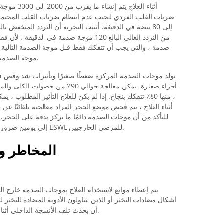
أثناء العلاج
إلى 80 نبضة في الدقيقة. أثبتت التجربة أن التردد المنخفض
من التردد العالي البالغ 120 موجة صدمة في ا
صدمة ، والتي يجب أن تتفكك فقط قبل موجة الصدمة التالية ، و
موجة الصدمة بواسطة الفقاعات وتنكمش بشكل غير فعال.
تولد موجات الصدمة المركزة ضغطًا صغيرًا وتأثيرات شد وقص في
أجزاء صغيرة. يمكن معالجة حوالي 90٪ 
، منها 80٪ تتفكك بنجاح. إذا لم يكن للعلاج التأثير المطلوب 
أثناء العلاج ، يتم فحص موضع الحجر المراد معالجته تلقائيًا ع
للتأكد من أن موجات الصدمة دائمًا ما تركز بدقة على الحجر.
إلى يومين ضرورية. ولكن هناك أيضًا ممارسات متخصصة تقدم ESWL للمرضى الخارجيين.
المخاطر وال
يتم إعطاء موانع لاستخدام العلاج بموجات الصدمة خارج
أشكال مضادات التخثر أو الذين يتناولون الأدوية المضادة للتخثر
أن يحدث تلف الأنسجة الداخلي أثناء العلاج ، مما قد يؤدي بعد ذلك إلى مضاعفات.