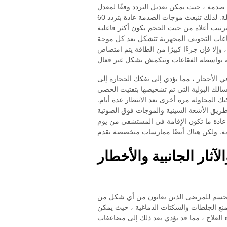
 يتم إنشاء ما يقرب من 2000 إلى 3000 موجة صدمة ، حيث يمكن تعديل التردد وفقًا لمعدل
ضربات القلب الفردي لتجنب عدم انتظام ضربات القلب المحتملة. لذلك تنبعث موجات الصدمة عادة بتردد 60
 بالترتيب أعلاه من حيث الحجم يكون أكثر فاعلية
لدقيقة ، لأن فقاعات التجويف المجهرية تتشكل بعد كل موجة
إلا فإن جزءًا كبيرًا من الطاقة يتم امتصاص
 الأحجار ، مما يؤدي إلى تفكك الحجارة إلى
من حصوات الكلى والمسالك البولية التي تم تشخيصها بتفتيت الحصى
، يمكنك المحاولة مرة أخرى بعد الانتظار عدة أيام.
ن طريق الأشعة السينية والموجات فوق الصوتية
 عادة ما تكون الإقامة في المستشفى من يوم
آثار الجانبية والأخطار
 الجسم للمرضى الذين يعانون من أي شكل من
 لمنع الجلطات والسكتات الدماغية ، حيث يمكن