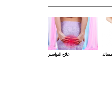
إمساك
علاج البواسير