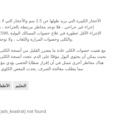
الأحجار الكبيرة التي يزيد طولها ع
والكلى وحصوات المرارة واللعاب ، ولا توجد أضرار مزمنة طويلة الأمد معروفة حتى الآن.
بحيث يمكن أن يحتوي البول مؤقتًا على الدم. تتجدد أنسجة الكلى 
هناك مخاطر أخرى تتمثل في أن إفراز شظايا الحصى يؤدي مؤقتً
مما يتطلب معالجة الصرف. يحدث المغص الكلوي في حوالي 30٪ من المرضى المعالجين بنجاح.
التعليم
الأطفا
[ads_kvadrat] not found