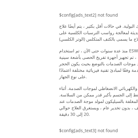
$config[ads_text2] not found
بولية. في حالات أقل بكثير ، يتم أيضًا علاج
حديثة لمعالجة رواسب الترسبات الكلسية على
منذ عدة سنوات حتى الآن ، تم استخدام ESWL أيضًا لعلاج كسور العظام التي تلتئم بشكل سيئ أو قطع العظم
 ، تم تجهيز أجهزة تفريخ الحصى بأشعة سينية
د موجات الصدمات بالتوضع بحيث يكون الحجر
وفقًا لمبادئ تقنية فيزيائية مختلفة اعتمادًا
على نوع الجهاز.
 والكهربائي الانضغاطي لموجات الصدمة. أثناء
غط إلى الجسم بأكبر قدر ممكن من السلاسة.
لمغلفة بالسيليكون لمولد موجة الصدمات عند
، بدون تخدير عام ، ويستغرق العلاج حوالي
20 إلى 30 دقيقة.
$config[ads_text3] not found