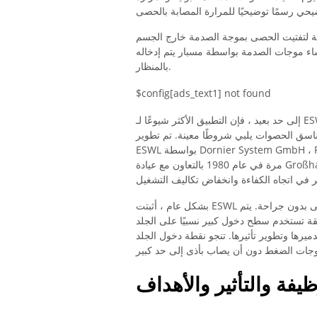
شاء موجات الصدمة بواسطة مسبار يتم إدخاله
بالمنظار.
$config[ads_text1] not found
إلى حد بعيد ، فإن التطبيق الأكثر شيوعًا لـ ESWL يتعلق بتفكك حصوات المسالك البولية والكلى. هذا الإجراء
ناسق الحصوات يلبي شروطًا معينة. تم تطوير
ESWL بواسطة Dornier System GmbH ، Friedrichshafen ، ووصل إلى مرحلة النضج السريري لأول
مرة في عام 1980 بالتعاون مع عيادة Großhadern في ميونيخ. في غضون ذلك ، تغيرت الأجهزة الخاصة
بشكل عام ، أثبتت ESWL نفسها كإجراء قياسي لإزالة حصوات المسالك البولية والكلى بدون جراحة. يتم
قة تستخدم سطح دخول كبير نسبيًا على الجلد
رها وتطوير تأثيرها. تنجو نقطة دخول الجلد
ظيفة والتأثير والأهداف