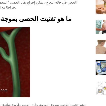
الحجر. في حالة النجاح ، يمكن إخراج بقايا الحصى "المح
جراحيًا مع الإقامة في المستشفى والمخاطر المرتبطة به.
ما هو تفتيت الحصى بموجة
يعتبر تفتيت الحصى بموجة الصدمة خارج الجسم طريقة شائعة الي