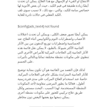
الانتفاخ أو القيء أو الإسهال مع هذا العلاج. يمكن أن تحدث
أيضًا زيادة طفيفة في قيم الكبد ، حيث أن بعض الأدوية لها
خصائص سامة للكبد ، والتي ، مع ذلك ، لا تسبب سوى تلف
الكبد الفعلي في حالات نادرة للغاية.
$config[ads_text4] not found
يمكن أيضًا تصور ضعف الكلى ، ويمكن أن تحدث اعتلالات
الأعصاب واضطرابات النوم والكوابيس أثناء العلاج. تعد
الحساسية واضطرابات توزيع الدهون من بين الآثار
الجانبية الأكثر شيوعًا. بالطبع ، لا يمكن نقل قائمة هذه
الآثار الجانبية إلى العلاجات المركبة للأمراض الأخرى التي
تنطوي على مكونات نشطة مختلفة تمامًا وبالتالي تأثيرات
على الجسم.
لذلك فإن القصد من القائمة هو أن تكون بمثابة توضيح
للآثار الجانبية المتزايدة بشكل عام في العلاجات المركبة.
خاصةً عند استخدام العلاج المركب على مدى فترة زمنية
أطول ، فغالبًا ما يطور المرضى مقاومة لأحد المكونات
النشطة المستخدمة. لهذا السبب ، البحث مستمر ولكل
طريق علاج تركيبي للعثور على مكونات نشطة أخرى
يمكن دمجها مع بعضها البعض دون مخاطر.