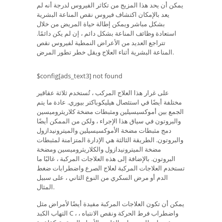
يمكن أن يحد هذا المزيج من تكاثر الفيروس لدرجة أنه لم
يعد بالإمكان اكتشاف فيروس نقص المناعة البشرية
بشكل مباشر ويمكن إطالة حياة المريض من خلال
استعادة وظائف المناعة بشكل دائم ، إن لم يكن دائمًا.
تتراجع العديد من الأعراض النمطية لفيروس نقص
المناعة البشرية أثناء العلاج ويقل خطر تطور المرض.
$config[ads_text3] not found
على غرار هذا العلاج المركب ، تُستخدم ثلاثة عقاقير
مختلفة أيضًا في استئصال هيليكوباكتر بيوري. عادة ما يتم
الجمع بين أموكسيسيلين ومثبطات مضخة كلاريثروميسين
والبروتون في سياق هذا الإجراء ، ولكن من الممكن أيضًا
دمج مثبطات مضخة الأموكسيسيلين والميترونيدازول
والبروتون. الطريقة الثالثة هي الإدارة المتزامنة لمثبطات
مضخة الميترونيدازول والكلاريثروميسين ومضخة
البروتون. بالإضافة إلى هذه العلاجات المركبة ، غالبًا ما
تستخدم العلاجات المركبة لعلاج الصرع واضطرابات ضغط
الدم أو مرض السكري من النوع الثاني ، على سبيل
المثال.
يمكن أن تكون العلاجات المركبة مفيدة أيضًا لأمراض مثل
التهاب الكبد C ، واضطراب فرط الحركة ونقص الانتباه ،