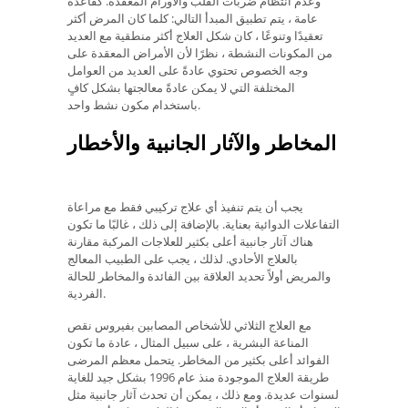
وعدم انتظام ضربات القلب والأورام المعقدة. كقاعدة
عامة ، يتم تطبيق المبدأ التالي: كلما كان المرض أكثر
تعقيدًا وتنوعًا ، كان شكل العلاج أكثر منطقية مع العديد
من المكونات النشطة ، نظرًا لأن الأمراض المعقدة على
وجه الخصوص تحتوي عادةً على العديد من العوامل
المختلفة التي لا يمكن عادةً معالجتها بشكل كافٍ
باستخدام مكون نشط واحد.
المخاطر والآثار الجانبية والأخطار
يجب أن يتم تنفيذ أي علاج تركيبي فقط مع مراعاة
التفاعلات الدوائية بعناية. بالإضافة إلى ذلك ، غالبًا ما تكون
هناك آثار جانبية أعلى بكثير للعلاجات المركبة مقارنة
بالعلاج الأحادي. لذلك ، يجب على الطبيب المعالج
والمريض أولاً تحديد العلاقة بين الفائدة والمخاطر للحالة
الفردية.
مع العلاج الثلاثي للأشخاص المصابين بفيروس نقص
المناعة البشرية ، على سبيل المثال ، عادة ما تكون
الفوائد أعلى بكثير من المخاطر. يتحمل معظم المرضى
طريقة العلاج الموجودة منذ عام 1996 بشكل جيد للغاية
لسنوات عديدة. ومع ذلك ، يمكن أن تحدث آثار جانبية مثل