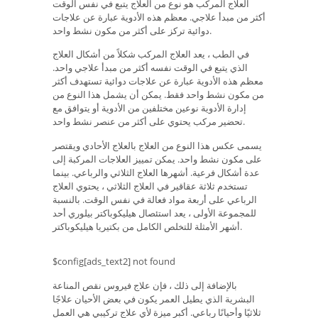
العلاج المركب هو نوع من العلاج يتبع في نفس الوقت
أكثر من مبدأ علاجي. معظم هذه الأدوية عبارة عن علاجات
دوائية تركز على أكثر من مكون نشط واحد.
في الطب ، يعد العلاج المركب شكلاً من أشكال العلاج
الذي يتبع في الوقت نفسه أكثر من مبدأ علاجي واحد.
معظم هذه الأدوية عبارة عن علاجات دوائية تستهدف أكثر
من مكون نشط واحد فقط. يمكن أن يشمل هذا النوع من
إدارة الأدوية نوعين مختلفين من الأدوية أو يتوافق مع
تحضير مركب يحتوي على أكثر من عنصر نشط واحد.
يسمى عكس هذا النوع من العلاج بالعلاج الأحادي ويقتصر
على مكون نشط واحد. يمكن تمييز العلاجات المركبة إلى
عدة أشكال فرعية. أشهرها العلاج الثلاثي والرباعي. بينما
تستخدم ثلاثة عقاقير في العلاج الثلاثي ، يحتوي العلاج
الرباعي على أربعة مواد فعالة في نفس الوقت. بالنسبة
للمجموعة الأولى ، يعد استئصال هيليكوباكتر بيلوري أحد
أشهر الأمثلة للتخلص الكامل من بكتيريا هيليكوباكتر.
$config[ads_text2] not found
بالإضافة إلى ذلك ، فإن علاج فيروس نقص المناعة
البشرية الذي يطيل العمر يكون في بعض الأحيان علاجًا
ثلاثيًا وأحيانًا رباعي. أكبر ميزة لأي علاج تركيبي هي العمل