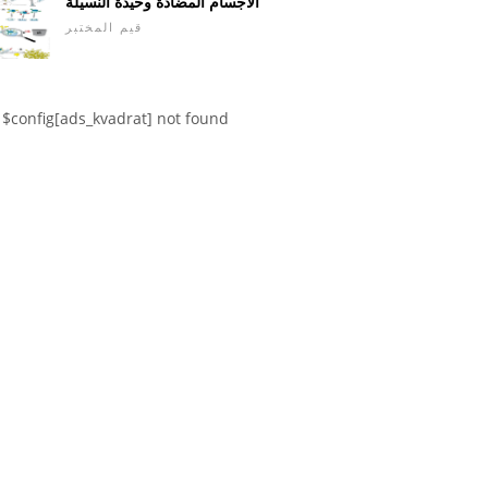
الأجسام المضادة وحيدة النسيلة
قيم المختبر
$config[ads_kvadrat] not found