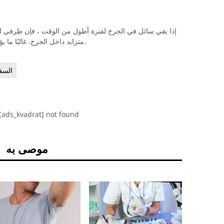
إذا بقي سائل في الجرح لفترة أطول من الوقت ، فإن طرفي
متزايد داخل الجرح. غالبًا ما يؤدي ذلك إلى الشعور بالألم عند إزالة الخرطوم.
السف
[ads_kvadrat] not found
موصى به