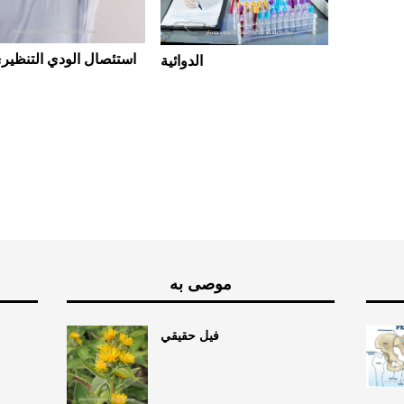
 بالكلام
استئصال الودي التنظير
الدوائية
موصى به
فيل حقيقي