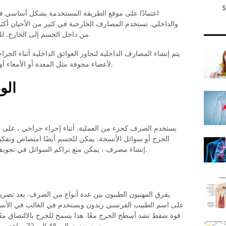
$
اعتمادًا على موقع الطريقة المستخدمة بشكل أساسي في 
والداخلي. تستخدم المصارف الخارجية في كثير من الأحيان أكث
من داخل الجسم إلى الخارج. للقيام بذلك ، يستخدم خراطيم بلاستيكية خاصة.
يتم إنشاء المصارف الداخلية لتجاوز العوائق الداخلية أثناء الج
لأعضاء مجوفة مثل المعدة أو الأمعاء أو المريء ، والتي تعمل على خلق الاستمرارية.
الو
يستخدم الصرف كجزء من العملية. أثناء إجراء جراحي ، على سبيل
الجرح أو سوائل الأنسجة. يمكن للجسم أيضًا امتصاص وتفكي
إنشاء مصرف ، يمكن منع تراكم السوائل في تجويف الجرح. هذا يجعل عملية الشفاء أسهل بكثير.
يفرق المهنيون الطبيون بين عدة أنواع من الصرف. يعد تصري
على اسم الطبيب الفرنسي ريدون ويستخدم في الغالب في الأنسجة
قوة شفط تشد أسطح الجرح معًا. هذا يسمح للجرح بالالتصاق معًا
ريدون بعد حوالي 48 إلى 72 ساعة ، والذي يعتمد في النهاية على مدى إفراز الجرح.