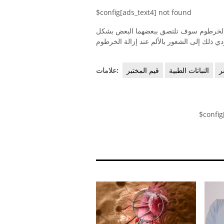
$config[ads_text4] not found
 الخرطوم سوف تلتصق ببعضهما البعض بشكل
ر
النباتات الطبية
قيم المختبر
علامات:
$config