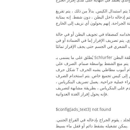
 استبدال الكيس. بدلاً من ذلك ، يتم تفريغ
 إدخاله داخل البطن ، دون شفط. إنه بمثابة
دامه كمصفاة في تجويف البطن أو في حالة
ري. يتم تصريف الإفراز إما في الضمادة أو في
يُطلق على ما يسمى بـ Schlurfer تصريف شيرلي. يستخدم هذا الصرف بشكل أساسي في منطقة البطن
. يتم منع الشفط بواسطة صمام. الصرف على
شكل حرف T هو تصريف في القناة الصفراوية باستخدام أنبوب مطاطي يشبه الحرف T. يتم تحويل الإفراز
جميع خاص. يتم استخدام الصرف T للتصريف المؤقت للصفراء في حالة
ء عملية جراحية. يعمل تصريف البنكرياس ،
نكرياس ، بطريقة مشابهة لتصريف T. إذا كان هناك انسداد في الصرف بسبب التورم ،
فإنه يحول إفراز الغدة العدوانية.
$config[ads_text3] not found
 ، يقوم الجراح بإدخاله في الفراغ الجنبي.
يمكن تشغيله بشفط دائم أو قفل ماء بسيط.