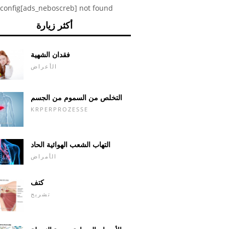
config[ads_neboscreb] not found
أكثر زيارة
فقدان الشهية
الأعراض
التخلص من السموم من الجسم
KRPERPROZESSE
التهاب الشعب الهوائية الحاد
الأمراض
كتف
تشريح