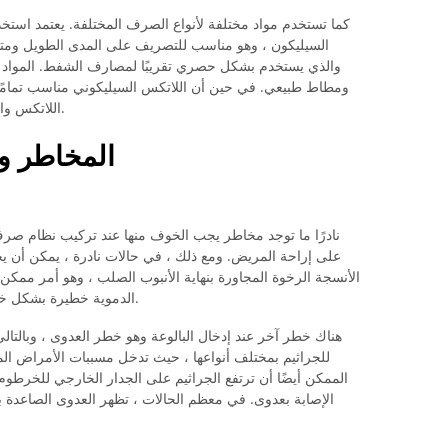
كما تستخدم مواد مختلفة لأنواع الصرف المختلفة. يعتمد استخ
السيليكون ، وهو مناسب للتصريف على المدى الطويل ومتواف
ومطاط طبيعي. في حين أن اللاتكس السيليكوني مناسب تمامًا
اللاتكس والمطاط الطبيعي للتصريف على المدى القصير.
المخاطر وال
نادرًا ما توجد مخاطر يجب الخوف منها عند تركيب نظام صرف
على إراحة المريض. ومع ذلك ، في حالات نادرة ، يمكن أن يح
الأنسجة الرخوة المجاورة بنهاية الأنبوب الصلب ، وهو أمر ممكن ب
الدموية خطيرة بشكل خاص. هذا يمكن أن يؤدي إلى نزيف يهدد الحياة.
هناك خطر آخر عند إدخال البالوعة وهو خطر العدوى ، وبالت
للجراثيم بمختلف أنواعها ، حيث تدخل مسببات الأمراض ال
الممكن أيضًا أن ترتفع الجراثيم على الجدار الخارجي للخرطو
الإصابة بعدوى. في معظم الحالات ، تظهر العدوى الصاعدة بع