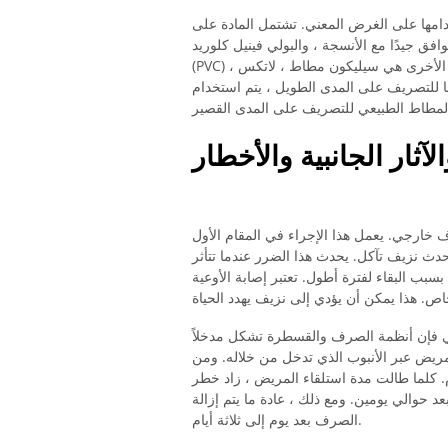
دامها على الغرض المعني. تشتمل المادة على
ق جيدًا مع الأنسجة ، والبولي فينيل كلوريد
(PVC) ، والذي يستخدم بشكل حصري تقريبًا لمصارف الشفط. المواد الأخرى هي سيليكون مطاط ، لاتكس
 للتصريف على المدى الطويل ، يتم استخدام
آثار الجانبية والأخطار
 خارجي. يعمل هذا الإجراء في المقام الأول
دث نزيف تآكل. يحدث هذا الضرر عندما تتأثر
سبب البقاء لفترة أطول. تعتبر إصابة الأوعية
الي فإن أنظمة الصرف والقسطرة تشكل مدخلاً
مريض عبر الأنبوب الذي تدخل من خلاله. ومن
م. كلما طالت مدة استلقاء المريض ، زاد خطر
د حوالي يومين. ومع ذلك ، عادة ما يتم إزالة
الصرف بعد يوم إلى ثلاثة أيام.