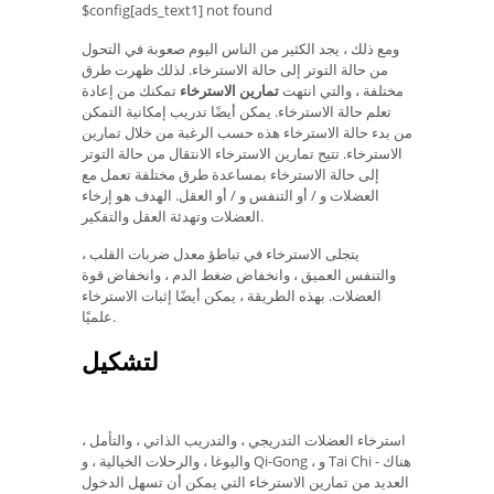
$config[ads_text1] not found
ومع ذلك ، يجد الكثير من الناس اليوم صعوبة في التحول
من حالة التوتر إلى حالة الاسترخاء. لذلك ظهرت طرق
مختلفة ، والتي انتهت
تمارين الاسترخاء
تمكنك من إعادة
تعلم حالة الاسترخاء. يمكن أيضًا تدريب إمكانية التمكن
من بدء حالة الاسترخاء هذه حسب الرغبة من خلال تمارين
الاسترخاء. تتيح تمارين الاسترخاء الانتقال من حالة التوتر
إلى حالة الاسترخاء بمساعدة طرق مختلفة تعمل مع
العضلات و / أو التنفس و / أو العقل. الهدف هو إرخاء
العضلات وتهدئة العقل والتفكير.
يتجلى الاسترخاء في تباطؤ معدل ضربات القلب ،
والتنفس العميق ، وانخفاض ضغط الدم ، وانخفاض قوة
العضلات. بهذه الطريقة ، يمكن أيضًا إثبات الاسترخاء
علميًا.
لتشكيل
استرخاء العضلات التدريجي ، والتدريب الذاتي ، والتأمل ،
واليوغا ، والرحلات الخيالية ، و Qi-Gong ، و Tai Chi - هناك
العديد من تمارين الاسترخاء التي يمكن أن تسهل الدخول