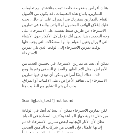
هناك أقراص مضغوطة خاصة تمت مناقشتها مع تعليمات
للتمارين. باتباع هذه التعليمات ، قد يكون من الأسهل
القيام بالتمارين بمفردك في المنزل. على أي حال ، يجب
عليك إغلاق الهاتف المحمول أو الهاتف والبدء في تمارين
الاسترخاء عن طريق ضبط نفسك على الاسترخاء. على
وجه التحديد ، هذا يعني أنك تؤجل كل الأفكار حول الأشياء
التي لا يزال يتعين القيام بها أو المشكلات التي يجب حلها
لوقت تمرين الاسترخاء إلى الوقت الذي يلي تمرين
الاسترخاء.
يمكن أن تساعد تمارين الاسترخاء في تحسين العديد من
الأمراض ، مثل آلام الظهر والصداع النصفي وغيرها. ومع
ذلك ، هناك أيضًا أمراض يمكن أن تؤدي فيها تمارين
الاسترخاء إلى تفاقم الأعراض ، مثل الاكتئاب أو المراق.
يجب أن يتم التشاور مع الطبيب هنا.
$config[ads_text4] not found
لكن تمارين الاسترخاء يمكن أن تساعد أيضًا في الوقاية
من خلال تقوية جهاز المناعة وتكثيف السعادة في الحياة.
نظرًا لأن الآثار الإيجابية لبعض تمارين الاسترخاء قد تم
إثباتها علميًا ، فإن العديد من شركات التأمين الصحي
تدعم أيضًا دورات الاسترخاء مالياً.