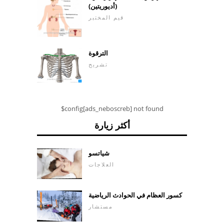
(أديوريتين)
قيم المختبر
الترقوة
تشريح
$config[ads_neboscreb] not found
أكثر زيارة
شياتسو
العلاجات
كسور العظام في الحوادث الرياضية
مستشار