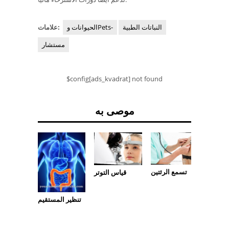
النباتات الطبية
الحيوانات وPets-
علامات:
مستشار
$config[ads_kvadrat] not found
موصى به
تسمع الرئتين
قياس التوتر
البطن
تنظير المستقيم