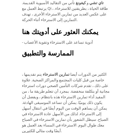
تاي تشي
و
كيغونغ
تأتي من التقاليد الآسيوية القديمة.
يرتبط العمل مع Qi ، طاقة الحياة ، بطريقتين للاسترخاء.
على عكس العديد من تمارين الاسترخاء الأخرى ، تهدف
التمارين إلى الاسترخاء أثناء الحركة.
يمكنك العثور على أدويتك هنا
- أدوية تساعد على الاسترخاء وتقوية الأعصاب
الممارسة والتطبيق
الكثير من الدورات أيضا
تمارين الاسترخاء
يتم تقديمها ،
خاصة من قبل كليات المجتمع والمراكز الصحية. علاوة
على ذلك ، تقدم شركات التأمين الصحي دورات استرخاء
مجانية أو بتكلفة منخفضة. بمجرد أن تتعلم طريقة ما ، من
المفيد أداء تمارين الاسترخاء هذه بانتظام ، ويفضل أن
يكون ذلك يوميًا. يمكن أن تساعد الموسيقى الهادئة.
يمكن أن يساهم الوقت من اليوم أيضًا في انتقال أسهل
إلى الاسترخاء. لذلك من الأسهل عادة الاسترخاء في
الصباح. سيظل الشعور بأن تمارين الاسترخاء في الصباح
معك طوال اليوم. الاسترخاء في المساء بعد العمل هو
أيضًا وقت مثالي للكثيرين.