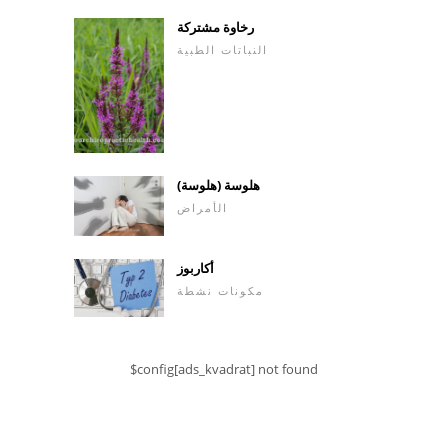
رخاوة مشتركة
النباتات الطبية
هلوسة (هلوسة)
الأمراض
أكاربوز
مكونات نشطة
$config[ads_kvadrat] not found