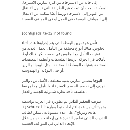
إلى حالة من الاسترخاء. من كثرة تمارين الاسترخاء
الممكنة ، يجب أن تبحث عن الطريقة التي تسهل الانتقال
من التوتر إلى الاسترخاء وربما أيضًا تمكنك من الانتقال
إلى المواقف اليومية ، في العمل أو في المواقف العصيبة.
$config[ads_text2] not found
تأمل
هو تمرين اليقظة التي يتم إجراؤها عادة أثناء
الجلوس. هناك أنواع مختلفة من التأمل. تعمل العديد من
تقنيات التأمل مع الجلوس في صمت. لكن هناك أيضًا
تأملات في الحركة. ترتبط الفلسفات وأنظمة المعتقدات
المختلفة بتقنيات الوساطة المختلفة ، مثل اليوجا أو الزين
أو حتى البوذية أو الهندوسية.
اليوجا
يتضمن تمارين بدنية مختلفة ، الأساناس ، والتي
تهدف إلى تحضير الجسم للاسترخاء والتأمل. هذا مرتبط
بفلسفة تأخذ نظرة شمولية للجسد والعقل.
تدريب التحفيز الذاتي
تم تطويره في الغرب بواسطة
H.J.Schultz. وهو يتألف من عدة اقتراحات تبدأ بعبارة "أنا
هادئ ومرتاح". على عدة مستويات ، يمكن لطالب
التدريب الذاتي تطوير القدرة على إرخاء جسده من خلال
الإيحاء الذاتي في المواقف العصيبة.