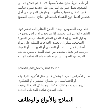
أن تأخذ تاريخًا طبيًا شاملاً مسبقًا لاستخدام العلاج المثلي
الصحيح. تعمل سوابق المريض على تحديد صورة شاملة
قدر الإمكان لأسباب وتأثيرات وظروف المرض من أجل
تحقيق أفضل نهج للشفاء باستخدام العلاج المثلي الصحيح.
على وجه الخصوص ، يهدف العلاج المثلي إلى تحفيز قوى
الشفاء الذاتي في الجسم. إذا تم تحديد الأعراض بوضوح ،
يحاول المعالج إيجاد العلاج المثلي المناسب في التقوية
الصحيحة. يمكن أن تحتوي العلاجات المثلية على مواد
أساسية من النباتات أو المعادن أو الحيوانات أو المواد
المرضية في شكل مخفف. من حيث المبدأ ، يمكن معالجة
العديد من الصور السريرية باستخدام العلاجات المثلية.
$config[ads_text2] not found
تعتبر الأمراض المزمنة بشكل خاص مثل الأكزيما الجلدية ،
أو الحساسية ، أو الصداع النصفي ، أو الشكاوى
الروماتيزمية ، وكذلك الاكتئاب ومشاكل الغدة الدرقية ،
نقاط انطلاق شائعة للعلاجات المثلية.
النماذج والأنواع والوظائف