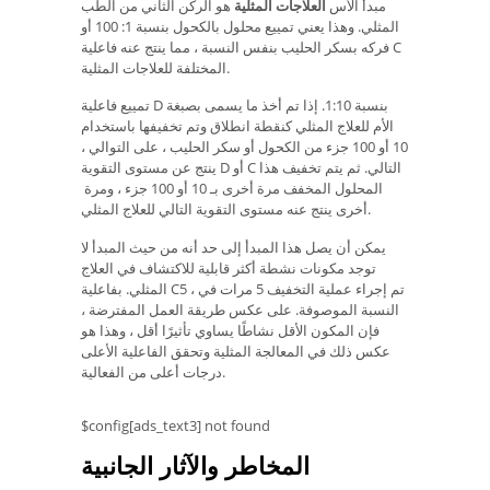
مبدأ الأس
العلاجات المثلية
هو الركن الثاني من الطب
المثلي. وهذا يعني تمييع محلول بالكحول بنسبة 1: 100 أو
فركه بسكر الحليب بنفس النسبة ، مما ينتج عنه فاعلية C
المختلفة للعلاجات المثلية.
تمييع فاعلية D بنسبة 1:10. إذا تم أخذ ما يسمى بصبغة
الأم للعلاج المثلي كنقطة انطلاق وتم تخفيفها باستخدام
10 أو 100 جزء من الكحول أو سكر الحليب ، على التوالي ،
ينتج عن مستوى التقوية D أو C التالي. ثم يتم تخفيف هذا
المحلول المخفف مرة أخرى بـ 10 أو 100 جزء ، ومرة ​​
أخرى ينتج عنه مستوى التقوية التالي للعلاج المثلي.
يمكن أن يصل هذا المبدأ إلى حد أنه من حيث المبدأ لا
توجد مكونات نشطة أكثر قابلية للاكتشاف في العلاج
المثلي. بفاعلية C5 ، تم إجراء عملية التخفيف 5 مرات في
النسبة الموصوفة. على عكس طريقة العمل المفترضة ،
فإن المكون الأقل نشاطًا يساوي تأثيرًا أقل ، وهذا هو
عكس ذلك في المعالجة المثلية وتحقق الفاعلية الأعلى
درجات أعلى من الفعالية.
$config[ads_text3] not found
المخاطر والآثار الجانبية