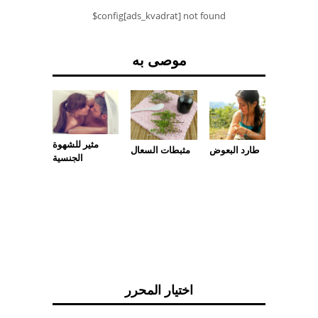
$config[ads_kvadrat] not found
موصى به
مثير للشهوة
طارد البعوض
مثبطات السعال
رويدات
الجنسية
لقشرية
اختيار المحرر