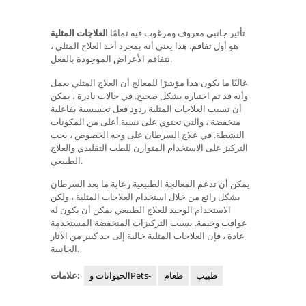
تأثير جانبي معروف ومرغوب فيه تمامًا
العلاجات المثلية
هو أول تفاقم. هذا يعني أنه بمجرد أخذ العلاج المثلي ،
تتفاقم الأعراض الموجودة بالفعل.
غالبًا ما يكون هذا مؤشرًا للمعالج أن العلاج المثلي يعمل
وأنه قد تم اختياره بشكل صحيح. في حالات نادرة ، يمكن
أن تسبب العلاجات المثلية ردود فعل تحسسية بفاعلية
منخفضة ، والتي تحتوي على نسبة أعلى من المكونات
النشطة. في علاج السرطان على وجه الخصوص ، يجب
التركيز على الاستخدام المتوازن للطب التقليدي والعلاج
الطبيعي.
يمكن أن تدعم المعالجة الطبيعية رعاية ما بعد السرطان
بشكل رائع من خلال استخدام العلاجات المثلية ، ولكن
الاستخدام الوحيد للعلاج الطبيعي يمكن أن يكون له
عواقب وخيمة. بسبب التركيزات المنخفضة المستخدمة
عادة ، فإن العلاجات المثلية خالية إلى حد كبير من الآثار
الجانبية.
طبيب
طعام
الحيوانات وPets-
علامات: