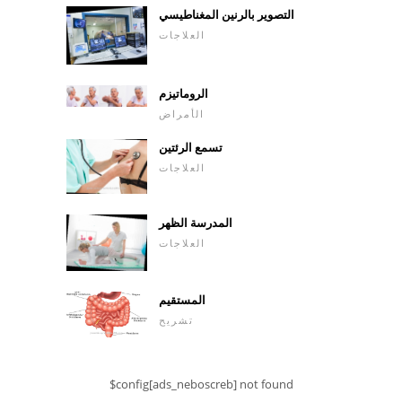
التصوير بالرنين المغناطيسي
العلاجات
الروماتيزم
الأمراض
تسمع الرئتين
العلاجات
المدرسة الظهر
العلاجات
المستقيم
تشريح
$config[ads_neboscreb] not found