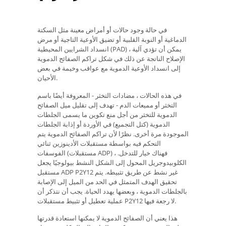
في حالة وجود حالات أو أمراض معينة مثل السكتة
الدماغية أو النوبة القلبية أو تضيق الأوعية التاجية أو مرض
انسداد الشرايين المحيطية (PAD) ، يمكن أن تؤدي آلية
الإصلاح الناتجة عن ذلك في شكل تراكم الصفائح الدموية
إلى انسداد الأوعية الدموية مع عواقب وخيمة في بعض
الأحيان.
في هذه الحالات ، مضادات التخثر - المعروفة أيضًا باسم
التخثر أو مميعات الدم - تهدف إلى تقليل ميل الصفائح
الدموية للتخثر من أجل منع تكوين ما يسمى الجلطات
الدموية (كتل التجميع) في الأوردة أو إذابة الجلطات
الموجودة مرة أخرى. نظرًا لأن تراكم الصفائح الدموية يتم
التحكم فيه بواسطة مستقبلات الأدينوزين ثنائي
الفوسفات (مستقبلات ADP) ، فهناك خيار للتدخل.
الكلوبيدوجريل المحول إلى الشكل النشط بيولوجيًا يجعل
مستقبل ADP P2Y12 غير نشط عن طريق تثبيطه. يتم
تحقيق الهدف المتمثل في الحد من الميل إلى الإصابة
بالجلطات الدموية ، وبعضها يهدد الحياة. يجب أن نتذكر أن
عملية تعطيل أو تثبيط مستقبلات P2Y12 لا رجعة فيها.
هذا يعني أن الصفائح الدموية لا يمكنها استعادة قدرتها