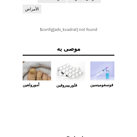
الأمراض
$config[ads_kvadrat] not found
موصى به
كوبلانين
فوسفوميسين
أمورولفين
فلوربيبروفين