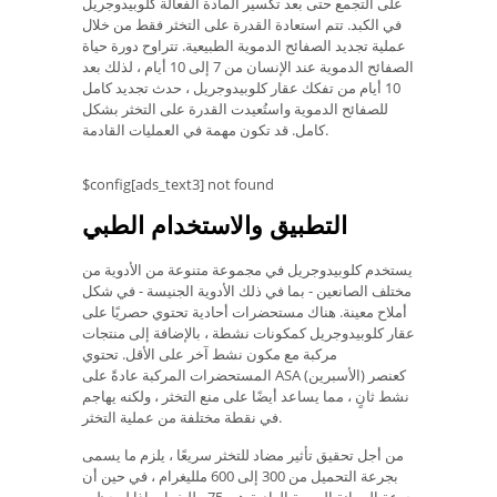
على التجمع حتى بعد تكسير المادة الفعالة كلوبيدوجريل
في الكبد. تتم استعادة القدرة على التخثر فقط من خلال
عملية تجديد الصفائح الدموية الطبيعية. تتراوح دورة حياة
الصفائح الدموية عند الإنسان من 7 إلى 10 أيام ، لذلك بعد
10 أيام من تفكك عقار كلوبيدوجريل ، حدث تجديد كامل
للصفائح الدموية واستُعيدت القدرة على التخثر بشكل
كامل. قد تكون مهمة في العمليات القادمة.
$config[ads_text3] not found
التطبيق والاستخدام الطبي
يستخدم كلوبيدوجريل في مجموعة متنوعة من الأدوية من
مختلف الصانعين - بما في ذلك الأدوية الجنيسة - في شكل
أملاح معينة. هناك مستحضرات أحادية تحتوي حصريًا على
عقار كلوبيدوجريل كمكونات نشطة ، بالإضافة إلى منتجات
مركبة مع مكون نشط آخر على الأقل. تحتوي
المستحضرات المركبة عادةً على ASA (الأسبرين) كعنصر
نشط ثانٍ ، مما يساعد أيضًا على منع التخثر ، ولكنه يهاجم
في نقطة مختلفة من عملية التخثر.
من أجل تحقيق تأثير مضاد للتخثر سريعًا ، يلزم ما يسمى
بجرعة التحميل من 300 إلى 600 ملليغرام ، في حين أن