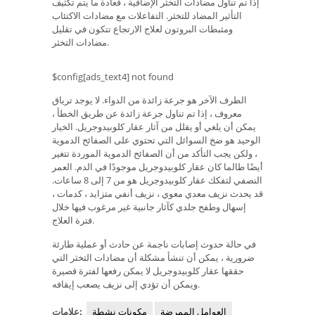
إذا تم تناول مضادات التخثر الإضافية ، فعادة ما يتم تكثيف
التأثير المضاد للتخثر. التفاعلات مع مضادات الاكتئاب
ومثبطات البروتون لعلاج الارتجاع تتكون في تقليل
مضادات التخثر.
$config[ads_text4] not found
الطرف الآخر هو جرعة زائدة من الدواء. لا يوجد ترياق
معروف ، إذا تم تناول جرعة زائدة عن طريق الخطأ ،
يمكن أن يلغي أو يقلل من آثار عقار كلوبيدوجريل. الخيار
الوحيد هو ضخ السوائل التي تحتوي على الصفائح الدموية
، ولكن يجب التأكد من أن الصفائح الدموية الموردة تتغير
أيضًا طالما كان عقار كلوبيدوجريل موجودًا في الدم. العمر
النصفي لتفكك عقار كلوبيدوجريل هو من 7 إلى 8 ساعات.
قد يحدث نزيف معدي معوي ، نزيف أنفي متزايد ، كدمات ،
إسهال وطفح جلدي كآثار جانبية غير مرغوب فيها خلال
فترة العلاج.
في حالة حدوث إصابات ناجمة عن حادث أو عملية طارئة
ضرورية ، يمكن أن تنشأ مشكلة أن مضادات التخثر التي
حققها عقار كلوبيدوجريل لا يمكن رفعها لفترة قصيرة
ويمكن أن تؤدي إلى نزيف يصعب إيقافه.
العوامل الممرضة
مكونات نشطة
علامات: