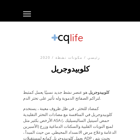
رئيسي
/
مكونات نشطة
/ 2020
كلوبيدوجريل
كلوبيدوجريل
هو عنصر نشط جديد نسبيًا يعمل كمثبط
لتراكم الصفائح الدموية وله تأثير على تخثر الدم.
كمضاد للتخثر ، في ظل ظروف معينة ، يستخدم
كلوبيدوجريل في المنافسة مع مضادات التخثر التقليدية
الأرخص بكثير مثل ASA (حمض أسيتيل الساليسيليك ،
الأسبرين) لمنع النوبات القلبية والسكتات الدماغية وزرع
الدعامة وعلاج مرض الانسداد المحيطي. من حيث المبدأ ،
يعمل كلوبيدوجريل كمانع لمستقبلات ADP ، بحيث يتم