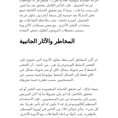
جرعة الصيانة اليومية العادية هي 75 ملليغرام. إذا لوحظت
جرعة التحميل ، فإن التأثير الكامل يتحقق بعد ساعتين
إلى ست ساعات ، بينما لا يتم تحقيق الحماية الكاملة لمنع
تخثر الدم إلا بعد خمسة إلى سبعة أيام دون تناول جرعة
التحميل. كميزة خاصة ، يجب ملاحظة التفاعلات مع
مضادات التخثر الأخرى ، مع بعض مسكنات الألم وما
يسمى بمثبطات البروتون لتقليل حمض المعدة.
المخاطر والآثار الجانبية
إن أكبر المخاطر المرتبطة بتناول الأدوية التي تحتوي على
العنصر النشط كلوبيدوجريل هي ، من ناحية ، أن العنصر
النشط لا يتم تحويله بشكل كافٍ أو يتم تحويله بشكل غير
كافٍ فقط إلى الشكل النشط بيولوجيًا فيما يسمى غير
المستجيبين بسبب طفرة جينية معروفة.
نتيجة لذلك ، لم تتحقق الحماية المقصودة ضد التخثر أو لم
تتحقق بالكامل. إذا لم يكن معروفًا ما إذا كان المريض
ينتمي إلى مجموعة من غير المستجيبين ، فإن الاستخدام
المنتظم للكلوبيدوجريل قد لا يكون له أي تأثير تقريبًا. بعد
كل شيء ، يتأثر حوالي 30٪ من الناس في أوروبا الوسطى
بالطفرة. يجب أيضًا مراعاة التفاعلات مع الأدوية الأخرى.