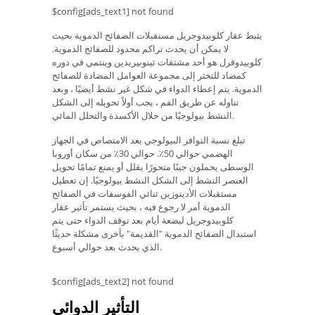
$config[ads_text1] not found
يثبط عقار كلوبيدوجريل مستقبلات الصفائح الدموية بحيث
لا يمكن أن يحدث تراكم محدود للصفائح الدموية.
كلوبيدوقرل هو أحد مشتقات ثينوبيريدين وينتمي في دوره
كمضاد للتخثر إلى مجموعة العوامل المضادة للصفائح
الدموية. يتم إعطاء الدواء في شكل غير نشط أيضيًا ، وبعد
تناوله عن طريق الفم ، يجب أولاً تحويله إلى الشكل
النشط بيولوجيًا من خلال الأكسدة والتحلل المائي.
تبلغ نسبة التوافر البيولوجي بعد الامتصاص في الجهاز
الهضمي حوالي 50٪. حوالي 30٪ من سكان أوروبا
الوسطى يحملون جينًا متحورًا يقلل أو يمنع تمامًا تحويل
العنصر النشط إلى الشكل النشط بيولوجيًا. إن تعطيل
مستقبلات الأدينوزين ثنائي الفوسفات في الصفائح
الدموية أمر لا رجوع فيه ، بحيث يستمر تأثير عقار
كلوبيدوجريل لبضعة أيام بعد توقف الدواء حتى يتم
استبدال الصفائح الدموية "القديمة" بأخرى مشكلة حديثًا
الذي يحدث بعد حوالي أسبوع.
$config[ads_text2] not found
التأثير الدوائي