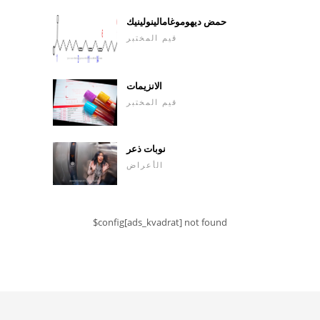
حمض ديهوموغامالينولينيك
قيم المختبر
الانزيمات
قيم المختبر
نوبات ذعر
الأعراض
$config[ads_kvadrat] not found