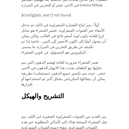
في الاثني عشر أو للتخزين في المرارة (vesica fellea).
$config[ads_text1] not found
أولاً ، يتم إنتاج العصارة الصفراوية في الكبد ثم تدخل
الأمعاء عبر القنوات الصفراوية. عصير الصفراء هو سائل
لزج للغاية يكون لونه أصفر فاتح في الغالب. ولكن يمكن
أن يتحول أيضًا إلى اللون الأخضر إلى البني ، خاصة إذا تم
تكثيفه عن طريق التخزين في المرارة. ما يسمى
البيليروبين هو المسؤول عن تلوين الصفراء.
تعتبر الصفراء ضرورية للغاية لهضم الدهون التي يتم
تناولها مع الطعام. يحدث هذا الانهيار للدهون في الاثني
عشر ، حيث يتم تكسير جميع الدهون (مستحلب) بطريقة
يمكن أن يتفككها البنكرياس بشكل أكبر ثم استخدامها أو
إفرازها.
التشريح والهيكل
يمر العديد من القنوات الصفراوية الصغيرة عبر الكبد. يتم
نقل الصفراء المنتجة هناك إلى الأماكن المطلوبة عبر هذه
القنوات الصفراوية. تنفتح جميع القنوات الصفراوية