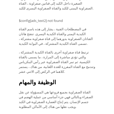
الصغيرة داخل الكبد إلى قناتين صفراوية ، القناة
الصفراوية اليمنى للكبد والقناة الصفراوية اليسرى للكبد.
$config[ads_text2] not found
في المصطلحات الفنية ، يشار إلى هذه باسم القناة
الكبدية اليمنى والقناة الكبدية اليسرى. تنفتح هاتان
القناتان الصفراوية بدورهما إلى قناة صفراوية مشتركة ،
تسمى القناة الكبدية المشتركة ، في البوابة الكبدية.
ترتبط قناة صفراوية أخرى بالقناة الكبدية المشتركة ،
والتي تؤدي مباشرة إلى المرارة ، ما يسمى بالقناة
الكيسية. ثم تمر القناة الصفراوية عبر رأس البنكرياس
وتندمج مع القناة المفرزة للغدة اللعابية. من هناك ، يستمر
كلاهما في الركض إلى الاثني عشر.
الوظيفة والمهام
القناة الصفراوية بجميع فروعها هي المسؤولة عن نقل
الصفراء وبالتالي فهي جزء أساسي من عملية الهضم في
جسم الإنسان. يتم إنتاج العصارة الصفراوية في الكبد
ويجب نقلها من هناك إلى الأماكن المطلوبة.