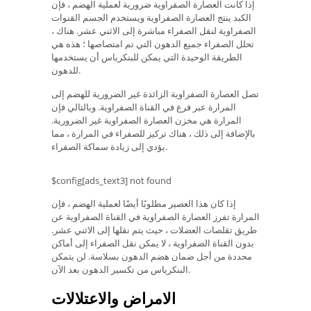
إذا كانت العصارة الصفراوية ضرورية لعملية الهضم ، فإن
الكبد ينتج العصارة الصفراوية ويستخدم الجسم القنوات
الصفراوية لنقل الصفراء مباشرة إلى الاثني عشر. هناك ،
تحلل الصفراء جميع الدهون التي تم امتصاصها ؛ هذه هي
الطريقة الوحيدة التي يمكن للبنكرياس أن يستخدمها
للدهون.
تصل العصارة الصفراوية الزائدة غير الضرورية للهضم إلى
المرارة عبر فرع في القناة الصفراوية. وبالتالي فإن
المرارة هي مخزن العصارة الصفراوية غير الضرورية.
بالإضافة إلى ذلك ، هناك تركيز للصفراء في المرارة ، مما
يؤدي إلى زيادة سماكة الصفراء.
$config[ads_text3] not found
إذا كان هذا العصير مطلوبًا أيضًا لعملية الهضم ، فإن
المرارة تفرز العصارة الصفراوية في القناة الصفراوية عن
طريق تقلصات العضلات ، حيث يتم نقلها إلى الاثني عشر.
بدون القناة الصفراوية ، لا يمكن نقل الصفراء إلى أماكن
محددة من أجل ضمان هضم الدهون بسلاسة. لن يتمكن
البنكرياس من تكسير الدهون بعد الآن.
الامراض والاعتلالات