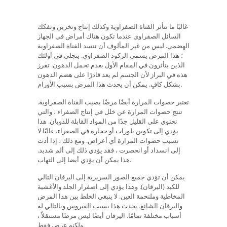
غالبًا ما تتأثر القناة الصفراوية وكذلك إنتاج وتخزين وتفكك
السائل الصفراوي عندما تكون هناك أمراض في الجهاز
الهضمي. ليس من غير المألوف أن تنسد القناة الصفراوية
؛ هذا المرض يسمى الركود الصفراوي. يتجلى في أولئك
الذين يتأثرون في المقام الأول بعدم تحمل الدهون. تفرز
هذه في البراز لأن الجسم لم يعد قادرًا على هضم الدهون
بشكل كافٍ. يمكن أن يحدث هذا المرض بسبب الأورام.
تعتبر حصوات المرارة أيضًا مرضًا يصيب القناة الصفراوية.
تنتج حصوات المرارة عن خلل في إنتاج الصفراء ، والتي
تحتوي على القليل جدًا من المواد القابلة للذوبان. هذا
يؤدي إلى تكوين بلورات أو حجارة في الصفراء. غالبًا لا
تسبب حصوات المرارة أي أعراض. ومع ذلك ، إذا أدت
إلى انسداد أو انحصرت ، فقد يؤدي ذلك إلى ألم شديد.
هذا يمكن أن يؤدي أيضا إلى التهاب.
يمكن أن تؤدي جميع الصور السريرية إلى اليرقان التالي
للكبد (اليرقان). وهذا يؤدي إلى اصفرار الجلد والأغشية
المخاطية وملتحمة العين. لا ينبغي الخلط بين هذا المرض
واليرقان الشائع. يحدث هذا بسبب الفيروس وبالتالي له
أسباب مختلفة تمامًا. اليرقان أيضًا ليس مرضًا مستقلاً ،
ولكنه عرض فقط.