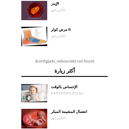
الإيدز
الأمراض
مرض كولر II
الأمراض
$config[ads_neboscreb] not found
أكثر زيارة
الإحساس بالوقت
KRPERPROZESSE
انفصال المشيمة المبكر
الأمراض