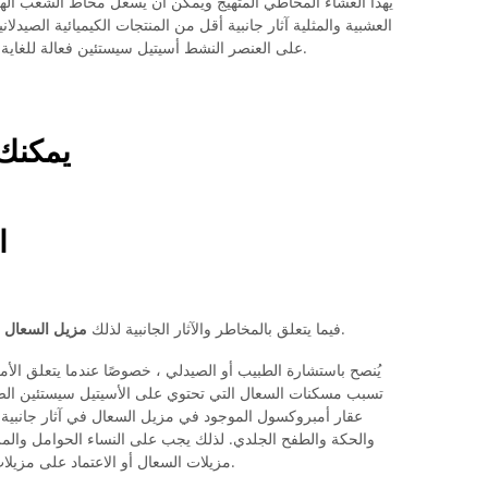
يهدأ الغشاء المخاطي المتهيج ويمكن أن يسعل مخاط الشعب الهوا
العشبية والمثلية آثار جانبية أقل من المنتجات الكيميائية الصيدل
على العنصر النشط أسيتيل سيستئين فعالة للغاية ويوصى بها بشكل خاص لنزلات البرد الشديدة.
يمكنك 
ا
من المهم معرفة المزيد عن المنتج قبل تناوله.
فيما يتعلق بالمخاطر والآثار الجانبية لذلك
مزيل السعال
يُنصح باستشارة الطبيب أو الصيدلي ، خصوصًا عندما يتعلق الأم
تسبب مسكنات السعال التي تحتوي على الأسيتيل سيستئين الصد
عقار أمبروكسول الموجود في مزيل السعال في آثار جانبية 
والحكة والطفح الجلدي. لذلك يجب على النساء الحوامل وال
مزيلات السعال أو الاعتماد على مزيلات السعال الخفيفة ذات الأساس النباتي البحت.