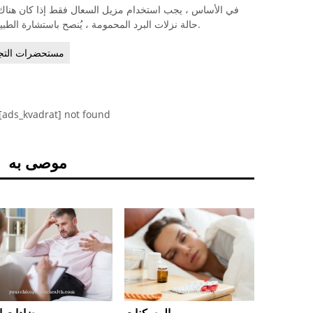
في الأساس ، يجب استخدام مزيل السعال فقط إذا كان هناك ا
حالة نزلات البرد المحمومة ، يُنصح باستشارة الطبيب الذي سيصف بعد ذلك أنسب مثبط للسعال.
مستحضرات التجم
[ads_kvadrat] not found
موصى به
 منومة
المسكنات