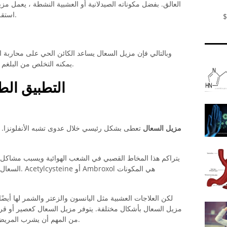
العالق. بفضل مكوناته الصيدلانية أو العشبية النشطة ، يعمل مز
استقرت في الشعب الهوائية وبالتالي يدعم السعال.
$
وبالتالي فإن مزيل السعال يساعد الكائن الحي على محاربة 
يمكنه التخلص من البلغم المزعج باستخدام مزيل السعال بشكل أفضل.
التطبيق الطب
مزيل السعال
تعطى بشكل رئيسي خلال عدوى تشبه الأنفلونزا. يؤد
يتراكم هذا المخاط القصبي في الشعب الهوائية ويسبب مشاكل 
السعال أن هذا
لكن العلاجات العشبية مثل اليانسون والزعتر والشمر لها أيضًا
مزيل السعال بأشكال مختلفة. يتوفر مزيل السعال كعصير أو قرص 
من المهم أن يشرب المريض الكثير من السوائل أثناء تناول مثبط للسعال.