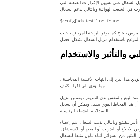
يل السعال على تسييل الإفرازات الصعبة التي
$config[ads_text1] not found
المرض بنجاح كما يوفر الراحة للمريض ، حيث
ي والتأثير والاستخدام
ي هذا البرد إلى التهاب الأغشية المخاطية ،
مما يؤدي إلى إفراز كثيف.
عند البلع والتنفس لدى المريض. يضمن مزيل
 المخاط القوي يسيل ويمكن أن يسعل. Acetylcysteine ​​أو Ambroxol هي المكونات
الصيدلانية النشطة الرئيسية.
 تأثير مقشع وبالتالي تذيب السعال. يتم إعطاء
للابتلاع أو التذويب أو المص أو الاستنشاق.