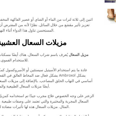
اثنين إلى ثلاثة لترات من الماء أو الشاي أو عصير الفاكهة الم
تعزيز تأثير مقشع من خلال السائل. نظرًا لأنه من المفترض أ
المستحسن تناول هذا الدواء أثناء النهار فقط حتى تتمكن من النوم بسلام في الليل.
مزيلات السعال العشبية 
مزيل السعال
يُعرف باسم شراب السعال. هناك أيضًا مسكنا
للاستخدام الفموي. كما أن لبعض المستحلبات تأثير مضاد للسعال.
عادة ما يتم استخدام الأسيتيل سيستئين أو الأمبروكسول كم
أساسي في التهاب الحلق المصاحب. بالإضافة إلى مزيلات السعا
أيضًا مزيلات السعال الطبيعية والمثالية التي تستمد تأثيرها فقط من قوة النباتات.
الزعتر على وجه الخصوص علاج مجرب جيدًا تم استخدامه كمزيل 
السعال المجربة والمختبرة والتي تعتمد على وصفات طبيعية 
المثال. مزيلات السعال هذه لها تأثيرات مضادة للالتهابات ومضادة للتشنج على الشعب الهوائية.