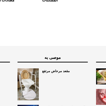
مضادات ا
موصى به
مقعد مرحاض مرتفع