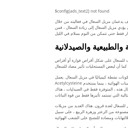
$config[ads_text2] not found
خفف يدعمان مزيل السعال في فعاليته من خلال
ن يؤدي مزيل السعال إلى زيادة السعال ، فمن
والطبيعية والصيدلانية
ت للسعال على شكل أقراص فوارة أو أقراص
كونات نشطة كيميائيًا في مزيل السعال. يعمل
Acetylcysteine ​​بشكل فعال ضد المخاط العالق في القصبات الهوائية ، بينما يستخدم Ambroxol بشكل
ل هذه ، المتوفرة فقط في الصيدليات ، هناك
للسعال لعدة قرون. هناك العديد من مزيلات
مصنوعة من الزعتر وزهرة الربيع ، على سبيل