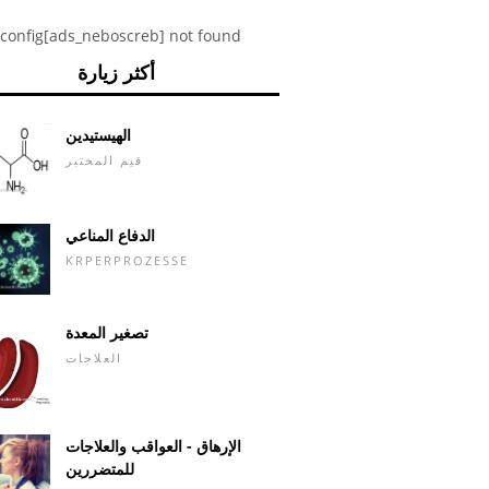
config[ads_neboscreb] not found
أكثر زيارة
الهيستيدين
قيم المختبر
الدفاع المناعي
KRPERPROZESSE
تصغير المعدة
العلاجات
الإرهاق - العواقب والعلاجات
للمتضررين