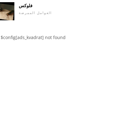
فلوكس
العوامل الممرضة
$config[ads_kvadrat] not found