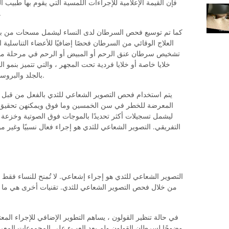
فإن القيمة الإعلامية للإجراءات اللمسية التي يقوم بها طبيب ا
المشتبه به ضمن التدابير
كما تم توسيع فحص السرطان لدى النساء ليشمل مسحات من بطا
العلاج الوقائي من السرطان فحصًا إضافيًا للأعضاء التناسلية 
تشخيص سرطان عنق الرحم أو المبيض أو الرحم في مرحلة مبك
خلايا خاصة أو خلايا فردية تحت المجهر ، والتي تتميز بنمو ا
بالجلد والبروستاتا والأعضاء التناسلية الأنثوية والثدي والأمعاء.
يتم استخدام فحص التصوير الشعاعي للثدي بالفعل من قبل ال
المعرضة للخطر في سن الخمسين وما فوق ويمكنهن تحقيق ع
ليشمل تسجيلات أكثر تحديدًا بالموجات فوق الصوتية وخزعة
التفريقي. التصوير الشعاعي للثدي هو إجراء فعال نسبيًا وغير م
التصوير الشعاعي للثدي هو إجراء إشعاعي. لا تُمنح للنساء فقط 
من خلال فحص التصوير الشعاعي للثدي. تقنيات أخرى هي ما 
في حالة تنظير القولون ، يساهم التطوير الإضافي للإجراء ال
وضوحًا لسرطان القولون ولم يعد العبء على المجموعات المعر