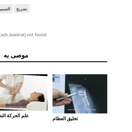
تشريح
التسني
[ads_kvadrat] not found
موصى به
علم الحركة الت
لضوضاء
تخليق العظام