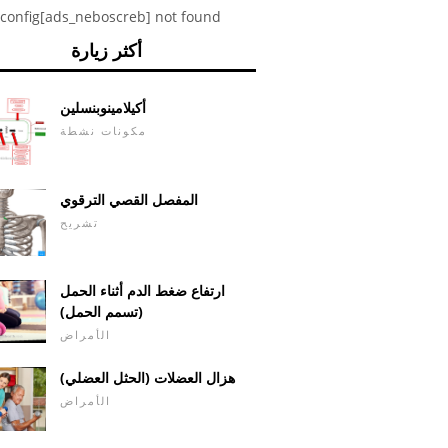
config[ads_neboscreb] not found
أكثر زيارة
أكيلامينوبنسلين
مكونات نشطة
المفصل القصي الترقوي
تشريح
ارتفاع ضغط الدم أثناء الحمل
(تسمم الحمل)
الأمراض
هزال العضلات (الحثل العضلي)
الأمراض