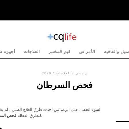
يل والعافية
الأمراض
قيم المختبر
العلاجات
أجهزة طب
رئيسي
/
العلاجات
/ 2020
فحص السرطان
لسوء الحظ ، على الرغم من أحدث طرق العلاج الطبي ، لم يفق
يمكن تحسين فرص الشفاء بشكل كبير.
للطرق الفعالة
فحص الس
م