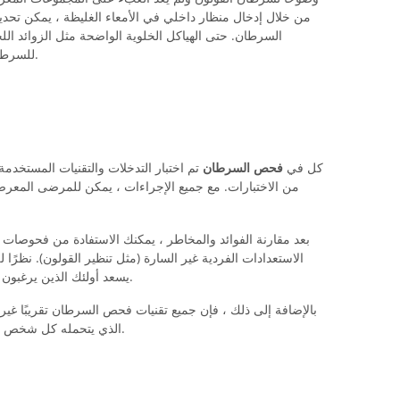
من خلال إدخال منظار داخلي في الأمعاء الغليظة ، يمكن تحدي
السرطان. حتى الهياكل الخلوية الواضحة مثل الزوائد اللحم
للسرطان ، يمكن اكتشافها بصريًا أثناء تنظير القولون.
كل في
فحص السرطان
تم اختبار التدخلات والتقنيات المستخدمة
من الاختبارات. مع جميع الإجراءات ، يمكن للمرضى المعرضي
بعد مقارنة الفوائد والمخاطر ، يمكنك الاستفادة من فحوص
الاستعدادات الفردية غير السارة (مثل تنظير القولون). نظرً
يسعد أولئك الذين يرغبون في الخضوع للفحص بقبول المضايقات الحالية.
بالإضافة إلى ذلك ، فإن جميع تقنيات فحص السرطان تقريبًا غي
الذي يتحمله كل شخص على حدة أو يدركه في سياق فحص السرطان.