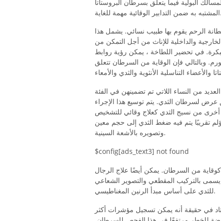
لمسالك البولية فيما يتعلق بسرطان البروستاتا
 الوقائية مهمة للغاية.
نة الرحم يقوم بها طبيب نسائي. يشمل هذا
الخارجية والداخلية للإناث من أجل التمكن من
رة. في تحضير اللطاخة ، يمكن رؤية روابط
لورم. وبالتالي فإن الوقاية من السرطان تتعلق
عديد من النساء اللاتي تم تضمينهن في الفئة
رض لسرطان الثدي. يتم توسيع هذا الإجراء
 أخرى من نسيج الثدي كعلاج وقائي للتشخيص
ؤلم تقريبًا يتم فيه ضغط الثدي إلى حجم معين
وتصويره بالأشعة السينية.
$config[ads_text3] not found
كوقاية من السرطان. يمكن أيضًا علاج الرجال
يسمى بالتركيب المقطعي والتصوير الشعاعي
للثدي على أساس مبدأ الرنين المغناطيسي.
معتاد في حقيقة أنه يمكن تسجيل مؤشرات أكثر
ضة للخطر مرتفعًا في هذا الفحص للسرطان.