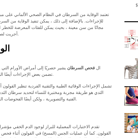
$
تعتمد الوقاية من السرطان في النظام الصحي الألماني على مب
للإجراءات. بالإضافة إلى ذلك ، يمكن تنفيذ الوقاية من ال
مجانًا من سن معينة ، بحيث يمكن للفئات المعرضة للخطر ال
أجريت لصالح الوقاية من السرطان لدى النساء والرجال.
الو
ال
فحص السرطان
يشير حصريًا إلى أمراض الأورام التي ي
تضمن بعض الإجراءات أيضًا الوقاية من السرطان فيما يتعلق بسرطان الرئة.
تشمل الإجراءات الوقائية الطبية والتقنية الفردية تنظير القولون
الثدي هو طريقة مجربة ومختبرة للنساء لتحديد سرطان ال
الفنية والتصويرية ، ولكن أيضًا الفحوصات المخبرية والسريرية مفيدة في فحص السرطان.
تقدم الاختبارات المعملية للبراز لوجود الدم الخفي مؤ
القولون. كما أن عمليات الجس (المسح) في القولون أثناء فحص س