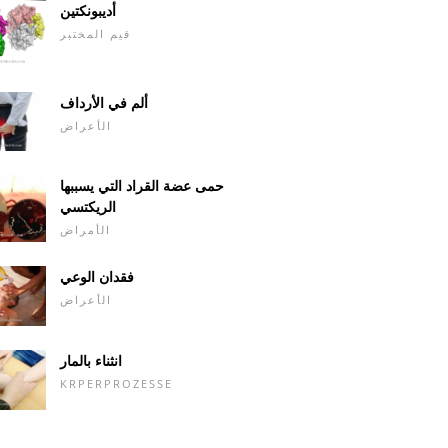
أديبونكتين
قيم المختبر
ألم في الأرداف
الأعراض
حمى عضة القراد التي يسببها
الريكتسي
الأمراض
فقدان الوعي
الأعراض
انثناء بالمار
KRPERPROZESSE