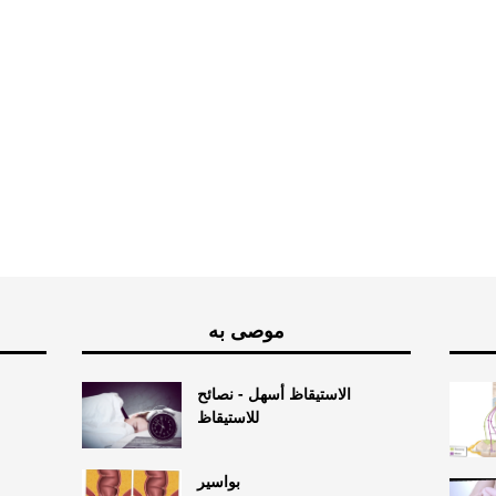
موصى به
الاستيقاظ أسهل - نصائح
للاستيقاظ
بواسير
م