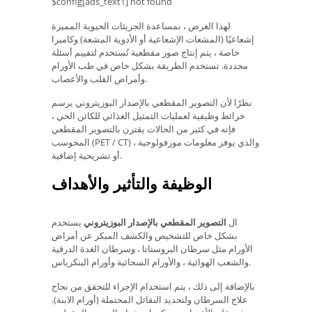
$config[ads_text1] not found
لهذا الغرض ، بمساعدة الجزيئات الحيوية المميزة
إشعاعيًا (المشعات الإشعاعية أو الأدوية المشعة) وكاميرا
خاصة ، يتم إنتاج صور مقطعية تُستخدم لتقييم أسئلة
محددة. تستخدم الطريقة بشكل خاص في طب الأورام
وأمراض القلب والأعصاب.
نظرًا لأن التصوير المقطعي بالإصدار البوزيتروني يرسم
خرائط وظيفية لعمليات التمثيل الغذائي للكائن الحي ،
فإنه في كثير من الحالات يقترن بالتصوير المقطعي
المحوسب (PET / CT) ، والذي يوفر معلومات مورفولوجية
أو تشريحية إضافية.
الوظيفة والتأثير والأهداف
ال
التصوير المقطعي بالإصدار البوزيتروني
يستخدم
بشكل خاص للتشخيص والكشف المبكر عن أمراض
الأورام مثل سرطان البروستاتا ، وسرطان الغدة الدرقية
والشعب الهوائية ، والأورام السحائية وأورام البنكرياس.
بالإضافة إلى ذلك ، يتم استخدام الإجراء للتحقق من نجاح
علاج السرطان ولتحديد النقائل المحتملة (أورام الابنة).