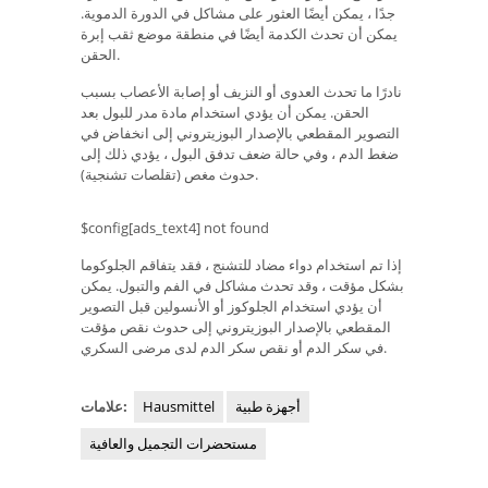
جدًا ، يمكن أيضًا العثور على مشاكل في الدورة الدموية.
يمكن أن تحدث الكدمة أيضًا في منطقة موضع ثقب إبرة
الحقن.
نادرًا ما تحدث العدوى أو النزيف أو إصابة الأعصاب بسبب
الحقن. يمكن أن يؤدي استخدام مادة مدر للبول بعد
التصوير المقطعي بالإصدار البوزيتروني إلى انخفاض في
ضغط الدم ، وفي حالة ضعف تدفق البول ، يؤدي ذلك إلى
حدوث مغص (تقلصات تشنجية).
$config[ads_text4] not found
إذا تم استخدام دواء مضاد للتشنج ، فقد يتفاقم الجلوكوما
بشكل مؤقت ، وقد تحدث مشاكل في الفم والتبول. يمكن
أن يؤدي استخدام الجلوكوز أو الأنسولين قبل التصوير
المقطعي بالإصدار البوزيتروني إلى حدوث نقص مؤقت
في سكر الدم أو نقص سكر الدم لدى مرضى السكري.
أجهزة طبية
Hausmittel
علامات:
مستحضرات التجميل والعافية