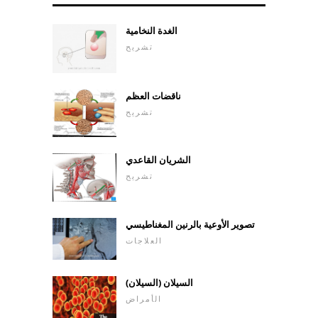
الغدة النخامية
تشريح
ناقضات العظم
تشريح
الشريان القاعدي
تشريح
تصوير الأوعية بالرنين المغناطيسي
العلاجات
السيلان (السيلان)
الأمراض