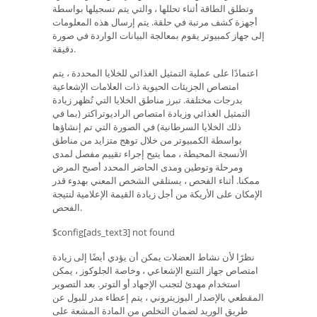
وتطلق الطاقة أثناء تحللها ، والتي يتم تسجيلها بواسطة
أجهزة كشف مرتبة في حلقة. يتم إرسال هذه المعلومات
إلى جهاز كمبيوتر يقوم بمعالجة البيانات الواردة في صورة
دقيقة.
اعتمادًا على عملية التمثيل الغذائي للخلايا المحددة ، يتم
امتصاص الجزيئات الحيوية ذات العلامات الإشعاعية
بدرجات مختلفة. تبرز مناطق الخلايا التي تُظهر زيادة
التمثيل الغذائي وزيادة امتصاص الراديوتراكتر (بما في
ذلك الخلايا السرطانية) في الصورة التي تم إنشاؤها
بواسطة الكمبيوتر من خلال توهج متزايد من مناطق
الأنسجة المحيطة ، مما يتيح إجراء تقييم مفصل لمدى
ومرحلة وتوطين ومدى الحاضر المحدد أصبح المرض
ممكنا. أثناء الفحص ، يستلقي الشخص المعني بهدوء قدر
الإمكان على الأريكة من أجل زيادة القيمة الإعلامية لنتيجة
الفحص.
$config[ads_text3] not found
نظرًا لأن نشاط العضلات يمكن أن يؤدي أيضًا إلى زيادة
امتصاص جهاز التتبع الإشعاعي ، وخاصة الجلوكوز ، يمكن
استخدام مهدئ لتجنب الإجهاد أو التوتر. بعد التصوير
المقطعي بالإصدار البوزيتروني ، يتم إعطاء مدر للبول عن
طريق الوريد لضمان التخلص من المادة المشعة على