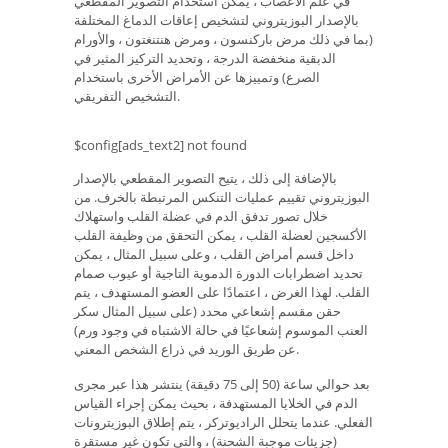
في علم الأعصاب ، يمكن استخدام التصوير المقطعي
بالإصدار البوزيتروني لتشخيص إعاقات الدماغ المختلفة
(بما في ذلك مرض باركنسون ، ومرض هنتنغتون ، والأورام
الدبقية منخفضة الدرجة ، وتحديد التركيز المثير في
الصرع) وتمييزها عن الأمراض الأخرى باستخدام
التشخيص التفريقي.
$config[ads_text2] not found
بالإضافة إلى ذلك ، يتيح التصوير المقطعي بالإصدار
البوزيتروني تقييم عمليات التنكس المرتبطة بالخرف. من
خلال تصور تدفق الدم في عضلة القلب واستهلاك
الأكسجين لعضلة القلب ، يمكن التحقق من وظيفة القلب
داخل قسم أمراض القلب ، وعلى سبيل المثال ، يمكن
تحديد اضطرابات الدورة الدموية التاجية أو عيوب صمام
القلب. لهذا الغرض ، اعتمادًا على العضو المستهدف ، يتم
حقن مقسم إشعاعي محدد (على سبيل المثال سكر
العنب الموسوم إشعاعيًا في حالة الاشتباه في وجود ورم)
عن طريق الوريد في ذراع الشخص المعني.
بعد حوالي ساعة (50 إلى 75 دقيقة) ينتشر هذا عبر مجرى
الدم في الخلايا المستهدفة ، بحيث يمكن إجراء القياس
الفعلي. عندما يتحلل الراديوتركر ، يتم إطلاق البوزيترونات
(جزيئات موجبة الشحنة) ، والتي تكون غير مستقرة