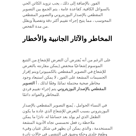
الفور. بالإضافة إلى ذلك ، يجب تزويد الكائن الحي
بالسوائل الكافية. كقاعدة عامة ، يتم الجمع بين التصوير
المقطعي بالإصدار البوزيتروني والتصوير المقطعي
المحوسب ، مما يتيح إجراء تقييم أكثر دقة وتفصيلاً ويقلل
من مدة الفحص.
المخاطر والآثار الجانبية والأخطار
على الرغم من أنه يُفترض أن التعرض للإشعاع من التتبع
الموسوم إشعاعيًا منخفض (يمكن مقارنته بالتعرض
للإشعاع في التصوير المقطعي بالكمبيوتر) ويتم إفراز
الجسيمات المشعة على الفور ، لا يمكن استبعاد وجود
مخاطر صحية محتملة تمامًا. وفقًا لذلك ، أ
التصوير
المقطعي بالإصدار البوزيتروني
يتم إجراء تقييم فردي
للمخاطر والفوائد دائمًا.
في النساء الحوامل ، يُمنع التصوير المقطعي بالإصدار
البوزيتروني بسبب التعرض للإشعاع الذي عادة ما يكون
الطفل الذي لم يولد بعد حساسًا له. نادرًا ما يمكن
ملاحظة رد فعل تحسسي تجاه الأدوية المشعة
المستخدمة ، والذي يمكن أن يظهر في شكل غثيان وقيء
وطفح جلدي وحكة وضيق في التنفس. في حالات نادرة