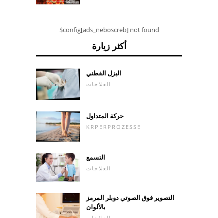
$config[ads_neboscreb] not found
أكثر زيارة
البزل القطني
العلاجات
حركة المتداول
KRPERPROZESSE
التسمع
العلاجات
التصوير فوق الصوتي دوبلر المرمز
بالألوان
العلاجات