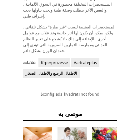
المستحضرات المختلفة محظورة في السوق الألمانية ،
والبعض الآخر يتطلب وصفة طبية ويجب تناولها تحت
إشراف طبي.
المستحضرات العشبية ليست "غير ضارة" بشكل تلقائي ،
ولكن يمكن أن يكون لها آثار جانبية وتفاعلات مع عوامل
أخرى. بالإضافة إلى ذلك ، لا يُشجع على تغيير النظام
الغذائي وممارسة التمارين الضرورية التي تؤدي إلى
فقدان الوزن بشكل دائم.
Varfcateplus
Krperprozesse
علامات:
الأطفال الرضع والأطفال الصغار
$config[ads_kvadrat] not found
موصى به