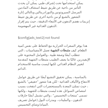
يمكن استخدامها تحت إشراف طبي. يمكن أن يحدث
التأثير من ناحية عن طريق تثبيط استئناف المادتين
المرسل السيروتونين والنورادرينالين وبالتالي إثارة
الشعور بالشبع أو من ناحية أخرى عن طريق تثبيط
إنزيمات هضم الدهون في الأمعاء الدقيقة ، حيث يتم إفراز
الدهون الغذائية غير المهضومة.
$config[ads_text2] not found
هذا يوفر السعرات الحرارية مع الحفاظ على نفس كمية
الطعام. كيف
مثبطات الشهية
تعمل الأمفيتامينات ، التي
تتطلب أيضًا وصفة طبية ، والعوامل المحتوية على
الإيفيدرين. غالبًا ما يصف الطبيب مثبطات الشهية كمقدمة
لتغيير النظام الغذائي. لكنها ليست مناسبة للاستخدام
الدائم.
بالمناسبة ، يمكن تحقيق التشبع أيضًا عن طريق عوامل
الانتفاخ والألياف الغذائية - لكن هذا شعور "حقيقي" بالشبع
، حيث تمتلئ المعدة بالمستحضرات التي انتفخت بسبب
امتصاص السوائل. هذه ليست مثبطات للشهية ، ولكنها
تسمى "منتجات التخسيس" ، والتي تشمل أيضًا حارقات
الدهون ، والملينات ، ومدرات البول (عوامل تصريف
المياه) وشاي التخسيس.