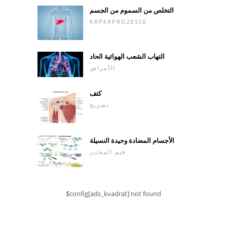
التخلص من السموم من الجسم
KRPERPROZESSE
التهاب الشعب الهوائية الحاد
الأمراض
كتف
تشريح
الأجسام المضادة وحيدة النسيلة
قيم المختبر
$config[ads_kvadrat] not found