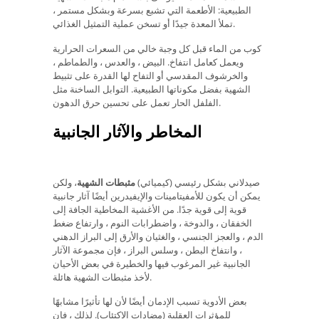
الطبيعية: الأطعمة التي تشبع بسرعة وبشكل مستمر ،
تملأ المعدة جيدًا أو تسخن عملية التمثيل الغذائي.
كوب من الماء قبل كل وجبة خالي من السعرات الحرارية
ويعمل كعامل انتفاخ. البيض ، والعدس ، والطماطم ،
والخرشوف المقدسي أو التفاح لها القدرة على تثبيط
الشهية بفضل مكوناتها الطبيعية. التوابل الساخنة مثل
الفلفل الحار تعمل على تحسين حرق الدهون.
المخاطر والآثار الجانبية
صيدلاني بشكل رئيسي (كيميائي)
مثبطات الشهية
، ولكن
يمكن أن يكون للأمفيتامينات والإيفيدرين أيضًا آثار جانبية
قوية إلى قوية جدًا. من الأغشية المخاطية الجافة إلى
الخفقان ، والدوخة ، واضطرابات النوم ، وارتفاع ضغط
الدم ، والعجز الجنسي ، والغثيان والأرق إلى البراز الدهني
، وانتفاخ البطن ، وسلس البراز ، فإن مجموعة الآثار
الجانبية غير المرغوب فيها والخطيرة في بعض الأحيان
لأخذ مثبطات الشهية هائلة.
بعض الأدوية تسبب الإدمان أيضًا لأن لها تأثيرًا مشابهًا
للمؤثرات العقلية (مضادات الاكتئاب). لذلك ، فإن