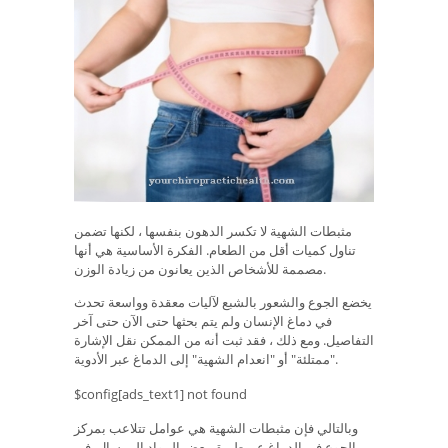
مثبطات الشهية لا تكسر الدهون بنفسها ، لكنها تضمن
تناول كميات أقل من الطعام. الفكرة الأساسية هي أنها
مصممة للأشخاص الذين يعانون من زيادة الوزن.
يخضع الجوع والشعور بالشبع لآليات معقدة وواسعة تحدث
في دماغ الإنسان ولم يتم بحثها حتى الآن حتى آخر
التفاصيل. ومع ذلك ، فقد ثبت أنه من الممكن نقل الإشارة
"ممتلئة" أو "انعدام الشهية" إلى الدماغ عبر الأدوية.
$config[ads_text1] not found
وبالتالي فإن مثبطات الشهية هي عوامل تتلاعب بمركز
الجوع في الدماغ عن طريق بعض المواد المرسال. في