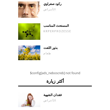
ركود صفراوي
الأمراض
المستحث المناسب
KRPERPROZESSE
بذور اللفت
طعام
$config[ads_neboscreb] not found
أكثر زيارة
فقدان الشهية
الأعراض