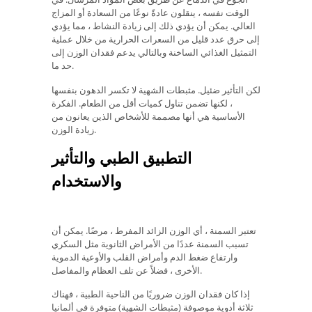
الوقت نفسه ، ينقلون عادةً نوعًا من السعادة أو المزاج
العالي. يمكن أن يؤدي ذلك إلى زيادة النشاط ، مما يؤدي
إلى حرق عدد قليل من السعرات الحرارية من خلال عملية
التمثيل الغذائي الساخنة وبالتالي يدعم فقدان الوزن إلى
حد ما.
لكن التأثير ضئيل. مثبطات الشهية لا تكسر الدهون بنفسها
، لكنها تضمن تناول كميات أقل من الطعام. الفكرة
الأساسية هي أنها مصممة للأشخاص الذين يعانون من
زيادة الوزن.
التطبيق الطبي والتأثير
والاستخدام
تعتبر السمنة ، أي الوزن الزائد المفرط ، مرضًا. يمكن أن
تسبب السمنة عددًا من الأمراض الثانوية مثل السكري
وارتفاع ضغط الدم وأمراض القلب والأوعية الدموية
الأخرى ، فضلاً عن تلف العظام والمفاصل.
إذا كان فقدان الوزن ضروريًا من الناحية الطبية ، فهناك
ثلاثة أدوية موصوفة (مثبطات الشهية) متوفرة في ألمانيا