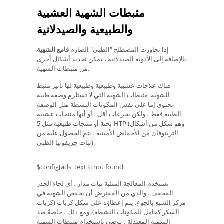
مثبطات الشهية العشبية
والطبيعية والصيدلانية
إذا تجاوزت المصطلح "الطبي" الصارم
قامع الشهية
بالإضافة إلى الأدوية الصيدلانية ، يمكن تحديد أشكال أخرى
من مثبطات الشهية.
هناك علاجات عشبية وطبيعية وطبيعية لها تأثير مثبط
للشهية. مثبطات الشهية التي لا تستلزم وصفة طبية
تحتوي إما على نفس المكونات النشطة مثل الوصفة
الطبية فقط ، ولكن بجرعات أقل ، أو أنها منتجات عشبية
بحتة أو منتجات طبيعية مثل 5-HTP (وهو شكل من أشكال
التربتوفان من الأحماض الأمينية ، يتم الحصول عليه من
نبات جريفونيا الطبي).
$config[ads_text3] not found
تستخدم المعالجة المثلية نبات مدار ، أي لحاء الجذر
المجفف ، والذي من المفترض أن يخفض الشهية في
مركز الشبع بالجوع. يتم إعطاؤه على شكل كريات (كريات
السكر كحامل للمكونات النشطة). ومع ذلك ، خاصةً ضد
السمنة المعتدلة ، يوصى باستخدام مثبطات الشهية