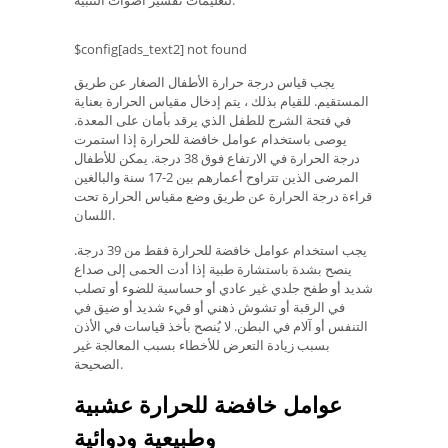
$config[ads_text2] not found
يجب قياس درجة حرارة الأطفال الصغار عن طريق
المستقيم. للقيام بذلك ، يتم إدخال مقياس الحرارة بعناية
في فتحة الشرج للطفل الذي يرقد بأمان على المعدة.
يوصى باستخدام عوامل خافضة للحرارة إذا استمرت
درجة الحرارة في الارتفاع فوق 38 درجة. يمكن للأطفال
المرضى الذين تتراوح أعمارهم بين 2-17 سنة والبالغين
قراءة درجة الحرارة عن طريق وضع مقياس الحرارة تحت
اللسان.
يجب استخدام عوامل خافضة للحرارة فقط من 39 درجة.
ينصح بشدة باستشارة طبية إذا أدت الحمى إلى صداع
شديد أو طفح جلدي غير عادي أو حساسية للضوء أو تصلب
في الرقبة أو تشوش ذهني أو قيء شديد أو ضيق في
التنفس أو آلام في البطن. لا يُنصح بأخذ قياسات في الأذن
بسبب زيادة التعرض للأخطاء بسبب المعالجة غير
الصحيحة.
عوامل خافضة للحرارة عشبية
وطبيعية ودوائية