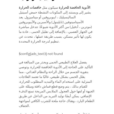
الأدوية الخافضة للحرارة
سيكون مثل
خافضات الحرارة
يشير إلى ويستند إلى المكونات النشطة حمض أسيتيل
الساليسيليك ، ايبوبروفين أو ميتاميزول. يعد
الأسيتامينوفين (تايلينول) والأسبرين والأيبوبروفين
(موترين ، أدفيل) من أكثر الأدوية شيوعًا. تتدخل مباشرة
في الجهاز العصبي ، بالإضافة إلى تقليل الحمى ، عادة ما
يكون لها تأثير مسكن. بسبب طريقة عملها ، نتحدث عن
تنظيم لدرجة الحرارة المحددة.
$config[ads_text3] not found
يفضل العلاج الطبيعي الحمى ويحذر من المبالغة في
التأكيد على الحاجة إلى الأدوية الخافضة للحرارة. وتوصي
بتقوية الجسم من خلال الراحة والنظام الغذائي ، مما
يقلل الحمى بشكل طبيعي. غالبًا ما تعتمد العلاجات
المنزلية على استخدام الماء والتبديد المطلوب للحرارة.
للقيام بذلك ، يتم وضع قطع قماش دافئة ومبللة على
الجبهة أو لفها حول العجول. الملابس المريحة تمنع الدفء
الإضافي. يمكن أيضًا توليد التبريد من الداخل عن طريق
الطعام البارد ، وهناك حاجة ملحة للشرب الكافي لمواجهة
الجفاف.