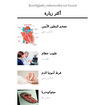
$config[ads_neboscreb] not found
أكثر زيارة
تضخم البطين الأيمن
الأمراض
طبيب عظام
طبيب
فرط أمونيا الدم
الأمراض
ميتوكوندريا
تشريح