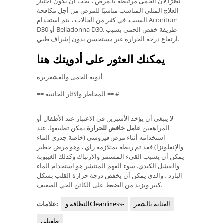
نظرًا لأن الحمى مرتبطة بالمرض ، يجب أن يكون اختيار
العلاج المثلي المناسب مناسبًا للمرض من أجل مكافحة
السبب. في كثير من الحالات ، يتم استخدام Aconitum
D30 أو Belladonna D30. طريقة خفض الحمى بسبب
ارتفاع درجة الحرارة غير مستحسن بدون إشراف طبي.
يمكنك العثور على أدويتك هنا
أدوية الحمى والقشعريرة
== المخاطر والآثار الجانبية == #
لا ينبغي أن يؤخذ الأسبرين في الاعتبار عند الأطفال أو
المراهقين
عامل خافض للحرارة
يمكن تطبيقها. عند
استخدامه أثناء مرض فيروسي (خاصة جدري الماء
والإنفلونزا) فقد تم ربطه بمتلازمة راي ، وهو مرض خطير
يمكن أن يسبب القيء المستمر والارتباك وكذلك الغيبوبة
والفشل الكبدي. سوء الفهم المنتشر هو استخدام الماء
البارد ، والذي يمكن أن يخفض درجة حرارة القلب بشكل
كبير ويزيد من الضغط على الكائن الحي الضعيف.
العناية بالشعر
النظافة وCleanliness-
علامات:
طفيلي