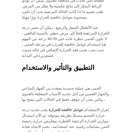
الفعالة التي تحدث في مكافحة العدوى. يمكن أن يؤدي
الرباط المبكر إلى نتائج عكسية ولا يقلل من المرض.
يلعب تقييم ما إذا كانت الحالة المرضية يجب أن تكون
مصحوبة بعوامل خافضة للحرارة دورًا مهمًا.
عند الأطفال الصغار والرضع ، يمكن أن تشير درجة
الحرارة المرتفعة قليلاً إلى مرض خطير. بالنسبة للبالغين ،
لا تكون الحمى خطرة عادة حتى 39-40 درجة. من المهم
هنا استخدام عوامل خافضة للحرارة في مرحلة الحمى ،
حيث يجب تجنب فقد الحرارة الإضافي في حالة حدوث
قشعريرة في البداية.
التطبيق والتأثير والاستخدام
الحمى هي عملية جسدية معقدة بين الجهاز المناعي
والجهاز العصبي من أجل تجديد الأسباب المتعلقة بالعدوى
، والتي يجب أن تتوقف فقط في الحالات التي ينصح بها.
لقرار الاستخدام
عوامل خافضة للحرارة
يجب تحديد درجة
حرارة الجسم مسبقًا بطريقة موثوقة. تم الآن استبدال
موازين الحرارة الزئبقية الخطرة بمقاييس حرارة رخيصة
الثمن بشاشات رقمية. عند استخدامه ، يجب الانتباه بعناية
لتعليمات تفسير أصوات التنبيه.