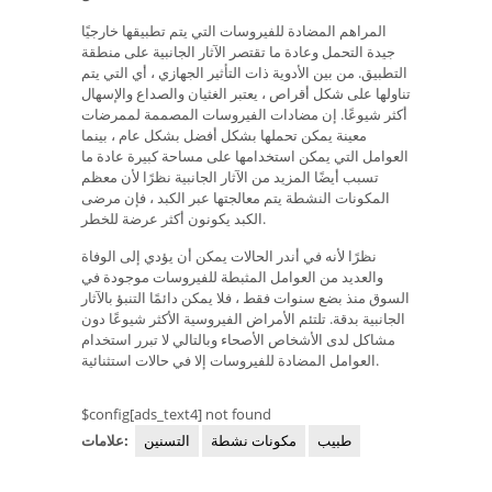
المراهم المضادة للفيروسات التي يتم تطبيقها خارجيًا
جيدة التحمل وعادة ما تقتصر الآثار الجانبية على منطقة
التطبيق. من بين الأدوية ذات التأثير الجهازي ، أي التي يتم
تناولها على شكل أقراص ، يعتبر الغثيان والصداع والإسهال
أكثر شيوعًا. إن مضادات الفيروسات المصممة لممرضات
معينة يمكن تحملها بشكل أفضل بشكل عام ، بينما
العوامل التي يمكن استخدامها على مساحة كبيرة عادة ما
تسبب أيضًا المزيد من الآثار الجانبية نظرًا لأن معظم
المكونات النشطة يتم معالجتها عبر الكبد ، فإن مرضى
الكبد يكونون أكثر عرضة للخطر.
نظرًا لأنه في أندر الحالات يمكن أن يؤدي إلى الوفاة
والعديد من العوامل المثبطة للفيروسات موجودة في
السوق منذ بضع سنوات فقط ، فلا يمكن دائمًا التنبؤ بالآثار
الجانبية بدقة. تلتئم الأمراض الفيروسية الأكثر شيوعًا دون
مشاكل لدى الأشخاص الأصحاء وبالتالي لا تبرر استخدام
العوامل المضادة للفيروسات إلا في حالات استثنائية.
$config[ads_text4] not found
طبيب
مكونات نشطة
التسنين
علامات: