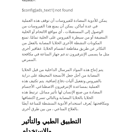
$config[ads_text1] not found
يمكن للأدوية المضادة للفيروسات أن توقف هذه العملية
في عدة أماكن. يمكن أن يمنع هذا الفيروسات من
الوصول إلى المستقبلات ، أي مواقع الالتحام أو الخلية
المضيفة أو من سيطرة الفيروس على الخلية تمامًا. تمنع
المكونات النشطة الأخرى الخلايا المصابة بالفعل من
التكاثر عن طريق مقاطعة انقسام الخلايا. عقاقير أخرى
مثل ما يسمى الإنترفيرون تدعم جهاز المناعة في مكافحة
الممرض.
يتم إنتاج هذه المواد المرسال الداخلية من قبل الخلايا
المصابة من أجل جعل الأنسجة المحيطة على دراية
بالفيروس وتفعيل آليات دفاع إضافية. يتم تكثيف هذه
العملية بمساعدة الإنترفيرون الاصطناعي. الأجسام
المضادة من صنع الإنسان لها تأثير مماثل. ترتبط هذه
الخلايا بالخلايا المصابة وبالتالي تسرع اكتشافها
ومكافحتها. يُعرف استخدام الأدوية المنشطة للمناعة أيضًا
بالعلاج المناعي ، من بين طرق أخرى.
التطبيق الطبي والتأثير
والاستخدام