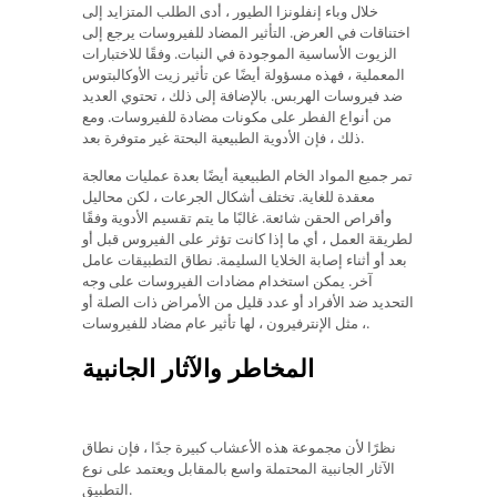
خلال وباء إنفلونزا الطيور ، أدى الطلب المتزايد إلى
اختناقات في العرض. التأثير المضاد للفيروسات يرجع إلى
الزيوت الأساسية الموجودة في النبات. وفقًا للاختبارات
المعملية ، فهذه مسؤولة أيضًا عن تأثير زيت الأوكالبتوس
ضد فيروسات الهربس. بالإضافة إلى ذلك ، تحتوي العديد
من أنواع الفطر على مكونات مضادة للفيروسات. ومع
ذلك ، فإن الأدوية الطبيعية البحتة غير متوفرة بعد.
تمر جميع المواد الخام الطبيعية أيضًا بعدة عمليات معالجة
معقدة للغاية. تختلف أشكال الجرعات ، لكن محاليل
وأقراص الحقن شائعة. غالبًا ما يتم تقسيم الأدوية وفقًا
لطريقة العمل ، أي ما إذا كانت تؤثر على الفيروس قبل أو
بعد أو أثناء إصابة الخلايا السليمة. نطاق التطبيقات عامل
آخر. يمكن استخدام مضادات الفيروسات على وجه
التحديد ضد الأفراد أو عدد قليل من الأمراض ذات الصلة أو
، مثل الإنترفيرون ، لها تأثير عام مضاد للفيروسات.
المخاطر والآثار الجانبية
نظرًا لأن مجموعة هذه الأعشاب كبيرة جدًا ، فإن نطاق
الآثار الجانبية المحتملة واسع بالمقابل ويعتمد على نوع
التطبيق.