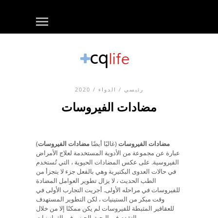
رئيسي
/
الدواء
/ 2020
مضادات الفيروسات
مضادات الفيروسات
(غالبًا أيضًا
مضادات الفيروسات
)
عبارة عن مجموعة من الأدوية المستخدمة لعلاج الأمراض
الفيروسية. على عكس المضادات الحيوية ، التي تُستخدم
في حالات العدوى البكتيرية وهي بالفعل جزء لا يتجزأ من
الطب الحديث ، لا يزال تطوير العوامل المضادة
للفيروسات في مراحله الأولى. أجريت التجارب الأولى في
وقت مبكر من الستينيات ، لكن التطوير المستهدف
للعقاقير المثبطة للفيروسات لم يكن ممكنًا إلا من خلال
التقدم في البحث الجيني في الثمانينيات.