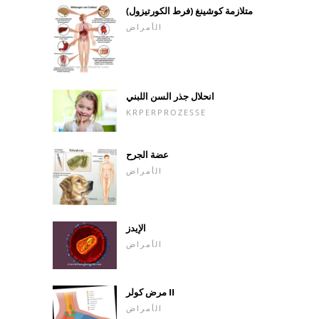
متلازمة كوشينغ (فرط الكورتيزول)
الأمراض
انحلال جذر السن اللبني
KRPERPROZESSE
عضة الجرح
الأمراض
الإيدز
الأمراض
مرض كولر II
الأمراض