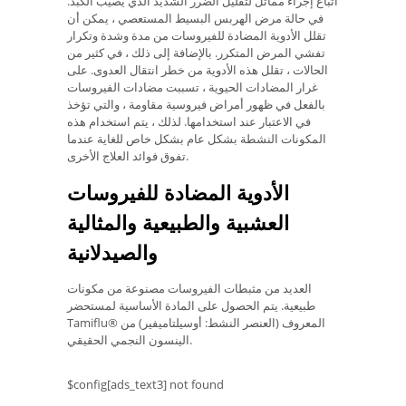
اتباع إجراء مماثل لتقليل الضرر الشديد الذي يصيب الكبد.
في حالة مرض الهربس البسيط المستعصي ، يمكن أن
تقلل الأدوية المضادة للفيروسات من مدة وشدة وتكرار
تفشي المرض المتكرر. بالإضافة إلى ذلك ، في كثير من
الحالات ، تقلل هذه الأدوية من خطر انتقال العدوى. على
غرار المضادات الحيوية ، تسببت مضادات الفيروسات
بالفعل في ظهور أمراض فيروسية مقاومة ، والتي تؤخذ
في الاعتبار عند استخدامها. لذلك ، يتم استخدام هذه
المكونات النشطة بشكل عام بشكل خاص للغاية عندما
تفوق فوائد العلاج الأخرى.
الأدوية المضادة للفيروسات
العشبية والطبيعية والمثالية
والصيدلانية
العديد من مثبطات الفيروسات مصنوعة من مكونات
طبيعية. يتم الحصول على المادة الأساسية لمستحضر
Tamiflu® المعروف (العنصر النشط: أوسيلتاميفير) من
الينسون النجمي الحقيقي.
$config[ads_text3] not found