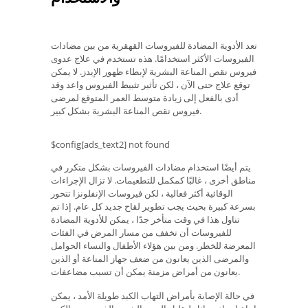
تعد الأدوية المضادة للفيروسات القهقرية من بين مضادات
الفيروسات الأكثر استخدامًا. هذه تستخدم في علاج عدوى
فيروس نقص المناعة البشرية لإبطاء ظهور الإيدز. لا يمكن
توقع علاج حتى الآن ، لكن تأثير تثبيط الفيروس واعد وقد
أدى بالفعل إلى زيادة متوسط ​​العمر المتوقع لمرضى
فيروس نقص المناعة البشرية بشكل كبير.
$config[ads_text2] not found
يتم أيضًا استخدام مضادات الفيروسات بشكل متكرر في
مناطق أخرى ، غالبًا كمكمل للتطعيمات. لا تزال الإجراءات
الوقائية أكثر فعالية ، لكن فيروسات الإنفلونزا تتحور
بسرعة كبيرة بحيث يجب تطوير لقاح جديد كل عام. إذا تم
تناول هذا في وقت متأخر جدًا ، يمكن للأدوية المضادة
للفيروسات أن تخفف من مسار المرض في الفئات
المعرضة للخطر. ومن بين هؤلاء الأطفال والنساء الحوامل
والمرضى الذين يعانون من ضعف جهاز المناعة أو الذين
يعانون من أمراض مزمنة يمكن أن تسبب مضاعفات.
في حالة الإصابة بأمراض التهاب الكبد طويلة الأمد ، يمكن