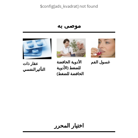
$config[ads_kvadrat] not found
موصى به
 التعرق
غسول الفم
الأدوية الخافضة
عقار ذات
ع العرق)
للضغط (الأدوية
التأثيرالنفسي
الخافضة للضغط)
اختيار المحرر