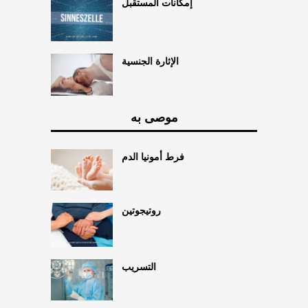
إمكانات المستقبل
الإثارة الجنسية
موصى به
فرط أمونيا الدم
روتيجوتين
التسريب