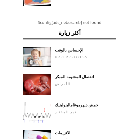
$config[ads_neboscreb] not found
أكثر زيارة
الإحساس بالوقت
KRPERPROZESSE
انفصال المشيمة المبكر
الأمراض
حمض ديهوموغامالينولينيك
قيم المختبر
الانزيمات