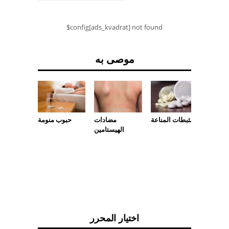
$config[ads_kvadrat] not found
موصى به
حبوب منومة
مثبطات المناعة
مضادات
ل الفم
الهيستامين
اختيار المحرر