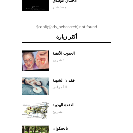
الاختناق الوليدي
مستشار
$config[ads_neboscreb] not found
أكثر زيارة
الجيوب الأنفية
تشريح
فقدان الشهية
الأمراض
العقدة الهدبية
تشريح
تايجيكوان