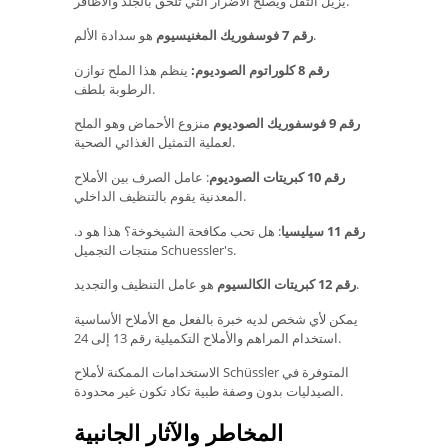
يزيل الثقل ويصلح الأضرار التي تلحق بالجلد والأظافر.
هو سدادة الألم.
رقم 7 فوسفوريك المغنيسيوم
رقم 8 كلوراتوم الصوديوم:
ينظم هذا الملح توازن
الرطوبة بلطف.
رقم 9 فوسفوريك الصوديوم
منزوع الأحماض وهو الملح
لعملية التمثيل الغذائي الصحية.
رقم 10 كبريتات الصوديوم
: عامل الصرف بين الأملاح
المعدنية يقوم بالتنظيف الداخلي.
رقم 11 سيليسيا
: هل تحب مكافحة الشيخوخة؟ هذا هو د.
منتجات التجميل Schuessler's.
هو عامل التنظيف والتجديد.
رقم 12 كبريتات الكالسيوم
يمكن لأي شخص لديه خبرة بالفعل مع الأملاح الأساسية
استخدام المراهم والأملاح التكميلية رقم 13 إلى 24.
الاستخدامات الممكنة لأملاح Schüssler المتوفرة في
الصيدليات بدون وصفة طبية تكاد تكون غير محدودة.
المخاطر والآثار الجانبية