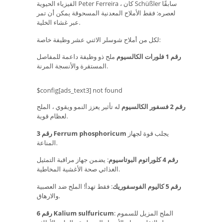
الفيزياء الحيوية Peter Ferreira ، كان Schüßler سابقًا
لعصره: فقط الأملاح المعدنية المسحوقة يمكن أن تمر
عبر غشاء الخلية.
لكل من أملاح شوسلر الاثني عشر وظيفة خاصة:
رقم 1 فلورات الكالسيوم
ملح ذو وظيفة داعمة للمفاصل
المستقرة والأنسجة المرنة.
$config[ads_text3] not found
رقم 2 فسفور الكالسيوم
له تأثير يعزز النمو ويقوي ، الملح
لعظام قوية.
يجلب قوة لجهاز
رقم 3 Ferrum phosphoricum
المناعة.
رقم 4 كلوراتوم البوتاسيوم
: يضمن جهاز مراقبة التمثيل
الغذائي صحة الأغشية المخاطية.
رقم 5 كاليوم الفوسفوريك
: فقط تهدأ! الملح ضد العصبية
والارهاق.
: الملح المزيل للسموم
رقم 6 Kalium sulfuricum