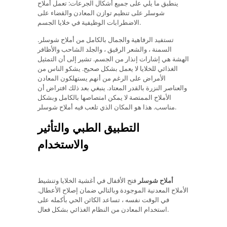
ينطبق ما يلي على جميع أشكال الجرعات: تعمل أملاح
شوسلر على تنظيم توازن المعادن والقضاء على
الاضطرابات الوظيفية في خلايا الجسم.
تستفيد الرفاهية والجمال بالكامل من أملاح شوسلر.
السمنة ، والشعر الرقيق ، والجلد الشاحب والأظافر
الهشة هي إشارات إنذار من الجسم. تشير إلى أن التمثيل
الغذائي للخلايا لا يعمل بشكل صحيح. يشكو الناس من
الأمراض على الرغم من أنهم يستهلكون المعادن
والعناصر النزرة بالقدر المعتاد. ينبغي بعد ذلك افتراض أن
الأملاح الممتصة لا يمكن امتصاصها بالكامل وبشكل
مناسب. هذا هو المكان الذي تلعب فيه أملاح شوسلر.
التطبيق الطبي والتأثير
والاستخدام
أملاح شوسلر
فتح الأقفال في أغشية الخلايا وتنشيط
الأملاح المعدنية الموجودة وبالتالي ضمان إصلاح الأعطال.
في الوقت نفسه ، تساعد الكائن الحي بأكمله على
استخدام المعادن من النظام الغذائي بشكل فعال.