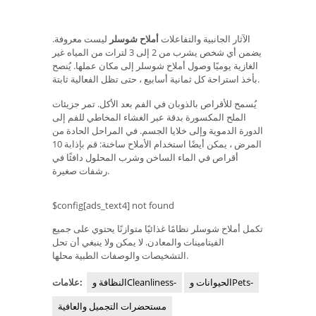
الآثار الجانبية والتفاعلات
أملاح شوسلر
ليست معروفة.
يضمن أي شخص يشرب من 2 إلى 3 لترات من المياه غير
الغازية يوميًا وصول أملاح شوسلر إلى مكان عملها. يُنصح
بأخذ استراحة كل ثمانية أسابيع ، حتى تظل الفعالية ثابتة.
يُسمح للأقراص بالذوبان في الفم بعد الأكل. تمر جزيئات
الملح المكسورة بدقة عبر الغشاء المخاطي للفم إلى
الدورة الدموية وإلى خلايا الجسم. في المراحل الحادة من
المرض ، يمكن أيضًا استخدام الأملاح ساخنة: قم بإذابة 10
أقراص في الماء الساخن وشرب المحلول دافئًا في
رشفات صغيرة.
$config[ads_text4] not found
تكمل أملاح شوسلر نظامًا غذائيًا متوازنًا يحتوي على جميع
الفيتامينات والمعادن. لا يمكن ولا ينبغي أن تحل
التشخيصات والوصفات الطبية محلها.
الحيوانات وPets-
النظافة وCleanliness-
علامات:
مستحضرات التجميل والعافية