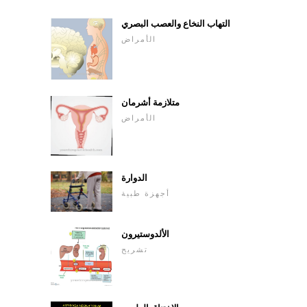
التهاب النخاع والعصب البصري
الأمراض
متلازمة أشرمان
الأمراض
الدوارة
أجهزة طبية
الألدوستيرون
تشريح