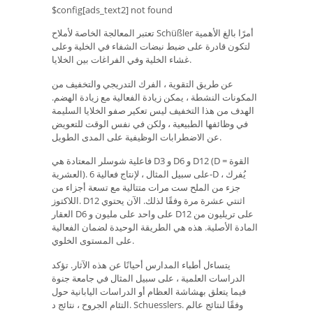
$config[ads_text2] not found
تعتبر المعالجة الخاصة لأملاح Schüßler أمرًا بالغ الأهمية
لتكون قادرة على ضبط نبضات الشفاء في الخلية وعلى
غشاء الخلية وفي الفراغات بين الخلايا.
عن طريق التقوية ، الفرك التدريجي والتخفيف من
المكونات النشطة ، يمكن زيادة الفعالية مع زيادة الهضم.
الهدف من هذا التخفيف ليس تعكير صفو الخلايا السليمة
في وظائفها الطبيعية ، ولكن في نفس الوقت للتعويض
عن الاضطرابات الوظيفية على المدى الطويل.
فاعلية شوسلر المعتادة هي D3 و D6 و D12 (D = القوة
العشرية). على سبيل المثال ، لإنتاج فعالية 6-D ، يُفرك
جزء من الملح ست مرات متتالية مع تسعة أجزاء من
اللاكتوز. D12 اثنتي عشرة مرة وفقًا لذلك. الآن يحتوي
العقار D6 على واحد على مليون و D12 على تريليون من
المادة الأصلية. هذه هي الطريقة الوحيدة لضمان الفعالية
على المستوى الخلوي.
يتساءل أطباء المدارس أحيانًا عن هذه الآثار. تؤكد
الدراسات العلمية ، على سبيل المثال في جامعة جنوة
فيما يتعلق بهشاشة العظام أو الدراسات اليابانية حول
التئام الجروح ، نتائج د. Schuesslers. وفقًا لنتائج عالم