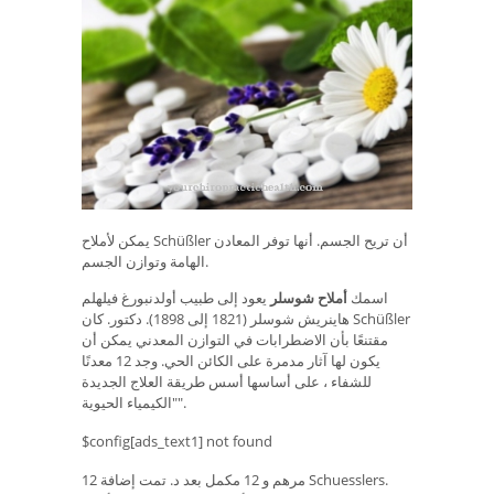
يمكن لأملاح Schüßler أن تريح الجسم. أنها توفر المعادن
الهامة وتوازن الجسم.
اسمك
أملاح شوسلر
يعود إلى طبيب أولدنبورغ فيلهلم
هاينريش شوسلر (1821 إلى 1898). دكتور. كان Schüßler
مقتنعًا بأن الاضطرابات في التوازن المعدني يمكن أن
يكون لها آثار مدمرة على الكائن الحي. وجد 12 معدنًا
للشفاء ، على أساسها أسس طريقة العلاج الجديدة
"الكيمياء الحيوية".
$config[ads_text1] not found
12 مرهم و 12 مكمل بعد د. تمت إضافة Schuesslers.