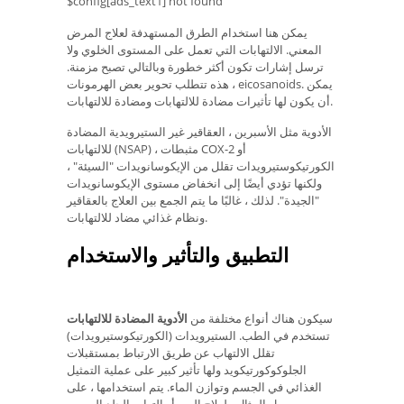
$config[ads_text1] not found
يمكن هنا استخدام الطرق المستهدفة لعلاج المرض
المعني. الالتهابات التي تعمل على المستوى الخلوي ولا
ترسل إشارات تكون أكثر خطورة وبالتالي تصبح مزمنة.
هذه تتطلب تحوير بعض الهرمونات ، eicosanoids. يمكن
أن يكون لها تأثيرات مضادة للالتهابات ومضادة للالتهابات.
الأدوية مثل الأسبرين ، العقاقير غير الستيرويدية المضادة
للالتهابات (NSAP) ، مثبطات COX-2 أو
الكورتيكوستيرويدات تقلل من الإيكوسانويدات "السيئة" ،
ولكنها تؤدي أيضًا إلى انخفاض مستوى الإيكوسانويدات
"الجيدة". لذلك ، غالبًا ما يتم الجمع بين العلاج بالعقاقير
ونظام غذائي مضاد للالتهابات.
التطبيق والتأثير والاستخدام
سيكون هناك أنواع مختلفة من
الأدوية المضادة للالتهابات
تستخدم في الطب. الستيرويدات (الكورتيكوستيرويدات)
تقلل الالتهاب عن طريق الارتباط بمستقبلات
الجلوكوكورتيكويد ولها تأثير كبير على عملية التمثيل
الغذائي في الجسم وتوازن الماء. يتم استخدامها ، على