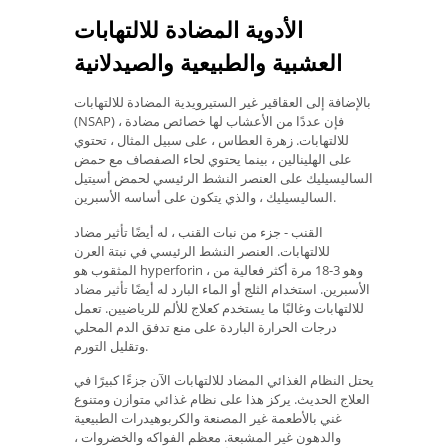
الأدوية المضادة للالتهابات
العشبية والطبيعية والصيدلانية
بالإضافة إلى العقاقير غير الستيرويدية المضادة للالتهابات
(NSAP) ، فإن عددًا من الأعشاب لها خصائص مضادة
للالتهابات. زهرة العطاس ، على سبيل المثال ، تحتوي
على الهلينالين ، بينما يحتوي لحاء الصفصاف مع حمض
الساليسيليك على العنصر النشط الرئيسي لحمض أسيتيل
الساليسيليك ، والذي يتكون على أساسه الأسبرين.
القنب - جزء من نبات القنب ، له أيضًا تأثير مضاد
للالتهابات. العنصر النشط الرئيسي في نبتة العرن
المثقوب هو hyperforin ، وهو 3-18 مرة أكثر فعالية من
الأسبرين. استخدام الثلج أو الماء البارد له أيضًا تأثير مضاد
للالتهابات وغالبًا ما يستخدم كعلاج للألم للرياضيين. تعمل
درجات الحرارة الباردة على منع تدفق الدم المحلي
وتقليل التورم.
يحتل النظام الغذائي المضاد للالتهابات الآن جزءًا كبيرًا في
العلاج الحديث. يركز هذا على نظام غذائي متوازن ومتنوع
غني بالأطعمة غير المصنعة والكربوهيدرات الطبيعية
والدهون غير المشبعة. معظم الفواكه والخضروات ،