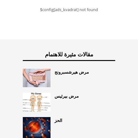
$config[ads_kvadrat] not found
مقالات مثيرة للاهتمام
مرض هيرشسبرونج
مرض بيرثيس
الحز