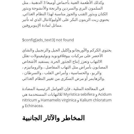
وكذلك الأطعمة الغنية بأحماض أوميغا 3 الدهنية ، مثل
السلمون البري والسردين والرنجة والأنشوجة وبذور
الكتان وبذور القنب والجوز مناسبة لهذا النظام الغذائي.
يحتوي زيت الزيتون البكر على الأوليوكانثال الذي له تأثير
مماثل لمادة الإيبوبروفين.
$config[ads_text3] not found
يحتوي الكركم والأوريجانو وإكليل الجبل والزنجبيل والشاي
الأخضر على مركبات بيوفلافونويد وبوليفينولات تقلل
الالتهاب وتعزز إنتاج الجذور الحرة. يستفيد الأشخاص
المصابون بأمراض مثل التهاب المفاصل ، والروماتيزم ،
والربو ، والحساسية ، وأمراض القلب ، والسرطان ،
والزهايمر أو مرض السكري من تغيير النظام الغذائي.
في المعالجة المثلية ، فإن العوامل الرئيسية المضادة
للالتهابات المستخدمة هي Myristica sebifera و Acidum
nitricum و Hamamelis virginica و Kalium chloratum
و Echinacea.
المخاطر والآثار الجانبية