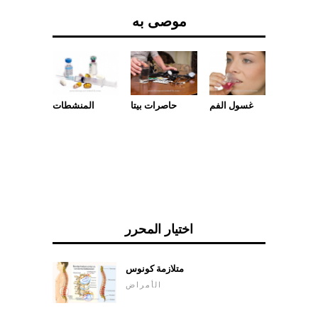
موصى به
المنشطات
مخدرات
غسول الفم
حاصرات بيتا
اختيار المحرر
متلازمة كونوس
الأمراض