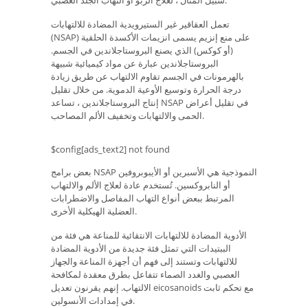
سبيل المثال ، لعلاج الربو أو التهاب الجلد العصبي.
تعمل العقاقير غير الستيرويدية المضادة للالتهابات
(NSAP) على منع إنزيم يسمى انزيمات الأكسدة الحلقية
(أو كوكس) الذي يصنع البروستاجلاندين في الجسم.
البروستاجلاندين عبارة عن مواد كيميائية شبيهة
بالهرمونات في الجسم تقاوم الالتهاب عن طريق زيادة
درجة الحرارة وتوسيع الأوعية الدموية. من خلال تقليل
إنتاج البروستاجلاندين ، تساعد NSAP في تقليل أعراض
الحمى والالتهابات وتخفيف الألم المصاحب.
$config[ads_text2] not found
بعض برامج NSAP النموذجية هي الأسبرين أو الأيبوبروفين
أو النابروكسين. تُستخدم عادة لعلاج الألم والالتهاب
المرتبط ببعض أنواع التهاب المفاصل والاضطرابات
العضلية الهيكلية الأخرى.
الأدوية المضادة للالتهابات الانتقائية للمناعة هي فئة من
الببتيدات التي تمثل فئة جديدة من الأدوية المضادة
للالتهابات وتستند إلى فهم أن أجهزة المناعة والجهاز
العصبي والغدد الصماء تتفاعل بطرق معقدة لمكافحة
الالتهاب. إنهم يقرنون تعديل eicosanoids مع تحكم ثابت
في إمدادات الأنسولين.