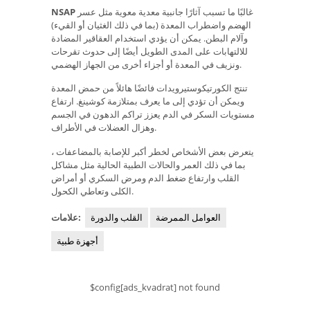
غالبًا ما تسبب آثارًا جانبية معدية معوية مثل عسر
NSAP
الهضم واضطراب المعدة (بما في ذلك الغثيان أو القيء)
وآلام البطن. يمكن أن يؤدي استخدام العقاقير المضادة
للالتهابات على المدى الطويل أيضًا إلى حدوث تقرحات
ونزيف في المعدة أو أجزاء أخرى من الجهاز الهضمي.
تنتج الكورتيكوستيرويدات فائضًا هائلاً من حمض المعدة
ويمكن أن تؤدي إلى ما يعرف بمتلازمة كوشينغ. ارتفاع
مستويات السكر في الدم يعزز تراكم الدهون في الجسم
وهزال العضلات في الأطراف.
يتعرض بعض الأشخاص لخطر أكبر للإصابة بالمضاعفات ،
بما في ذلك العمر والحالات الطبية الحالية مثل مشاكل
القلب وارتفاع ضغط الدم ومرض السكري أو أمراض
الكلى وتعاطي الكحول.
العوامل الممرضة
القلب والدورة
علامات:
أجهزة طبية
$config[ads_kvadrat] not found