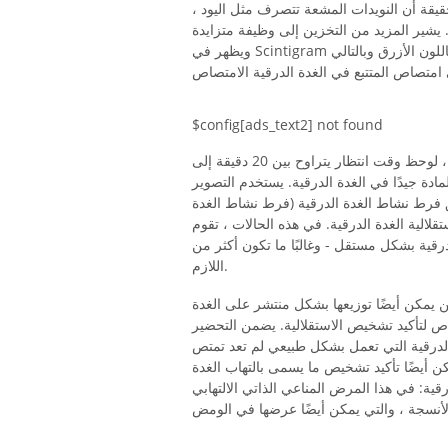
قيقة أن النويدات المشعة تتصرف مثل اليود ،
ت. يشير المزيد من التخزين إلى وظيفة متزايدة
ويظهر في Scintigram كمنطقة حمراء ("ساخنة") ، بينما تظهر المنطقة التي لا تحفظ باللون الأزرق وبالتالي
$config[ads_text2] not found
من أجل جعل هذا التخزين في الغدة الدرقية مرئيًا بكاميرا جاما ، لوحظ وقت انتظار يتراوح بين 20 دقيقة إلى
دة جيدًا في الغدة الدرقية. يستخدم التصوير
ابق فرط نشاط الغدة الدرقية (فرط نشاط الغدة
لالية الغدة الدرقية. في هذه الحالات ، تقوم
قية بشكل مستقل - وغالبًا ما تكون أكثر من
اللازم.
ن يمكن أيضًا توزيعها بشكل منتشر على الغدة
خاص لتأكيد تشخيص الاستقلالية. يضمن التحضير
 الدرقية التي تعمل بشكل طبيعي لم تعد تمتص
ن أيضًا تأكيد تشخيص ما يسمى بالتهاب الغدة
ية: في هذا المرض المناعي الذاتي الالتهابي