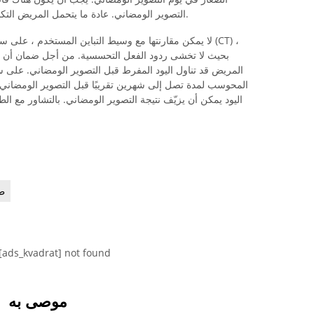
التصوير الومضاني. عادة ما يتحمل المريض التكنيشيوم المستخدم في الغالب دون أي مشاكل.
لا يمكن مقارنتها مع وسيط التباين المستخدم ، على سبيل
بحيث لا تخشى ردود الفعل التحسسية. من أجل ضمان أن الغ
المريض قد تناول اليود المفرط قبل التصوير الومضاني. على س
المحوسب لمدة تصل إلى شهرين تقريبًا قبل التصوير الومضاني ل
اليود يمكن أن يزيّف نتيجة التصوير الومضاني. بالتشاور مع الط
ط
[ads_kvadrat] not found
موصى به