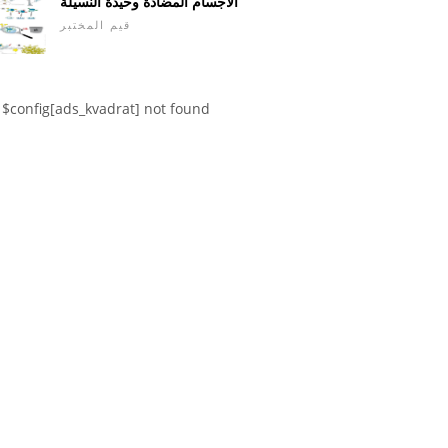
الأجسام المضادة وحيدة النسيلة
قيم المختبر
$config[ads_kvadrat] not found