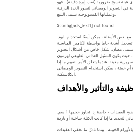
 عينة نسيج ضرورية (ثقب إبرة دقيقة) ، فهو
ة في التصوير الومضاني لتصور الغدة الدرقية
وعملياتها الفسيولوجية تسمى التتبع.
$config[ads_text1] not found
مع بعض الأسئلة ، يمكن أيضًا استخدام اليود.
تم تسجيل أشعة جاما بواسطة الكاميرا المناسبة
ناتجة تسمى مضان. شكل خاص من أشكال التصوير
، حيث يكون التمثيل الغذائي الطبيعي لهرمون
رية معينة. عندما يتعلق الأمر بتقييم ما إذا
، يمكن استخدام التصوير الومضاني MIBI لتكملة التشخيصات
الكلاسيكية.
ظيفة والتأثير والأهداف
المجال الرئيسي لتطبيق التصوير الومضاني للغدة الدرقية هو توضيح العقيدات - خاصة إذا تجاوز حجمها 1 سم.
أورام الخبيثة ، بينما نادرًا ما تخفي العقيدات