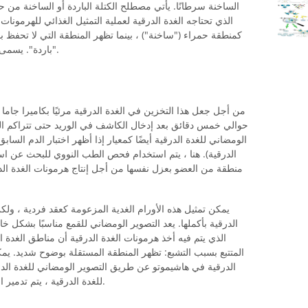
الساخنة سرطانًا. يأتي مصطلح الكتلة الباردة أو الساخنة من ح
الذي تحتاجه الغدة الدرقية لعملية التمثيل الغذائي للهرمونا
"باردة". يسمى امتصاص المتتبع في الغدة الدرقية الامتصاص.
حوالي خمس دقائق بعد إدخال الكاشف في الوريد حتى تتراكم الما
الومضاني للغدة الدرقية أيضًا كمعيار إذا أظهر اختبار الدم الس
الدرقية). هنا ، يتم استخدام فحص الطب النووي للبحث عن استق
منطقة من العضو بعزل نفسها من أجل إنتاج هرمونات الغدة الدر
يمكن تمثيل هذه الأورام الغدية المزعومة كعقد فردية ، ولك
الدرقية بأكملها. يعد التصوير الومضاني للقمع مناسبًا بشكل 
الذي يتم فيه أخذ هرمونات الغدة الدرقية أن مناطق الغدة
المتتبع بسبب التشبع: تظهر المنطقة المستقلة بوضوح شديد. يمك
الدرقية في هاشيموتو عن طريق التصوير الومضاني للغدة الدرق
للغدة الدرقية ، يتم تدمير الأنسجة ، والتي يمكن أيضًا عرضها في الومض.