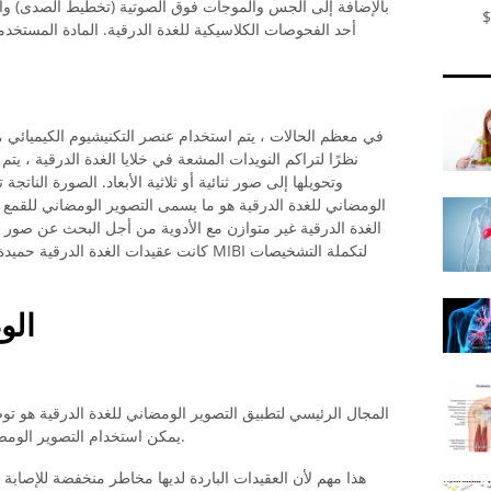
بالإضافة إلى الجس والموجات فوق الصوتية (تخطيط الصدى) وأي
$
أحد الفحوصات الكلاسيكية للغدة الدرقية. المادة المستخدم
في معظم الحالات ، يتم استخدام عنصر التكنيشيوم الكيميائي ، 
نظرًا لتراكم النويدات المشعة في خلايا الغدة الدرقية ، ي
وتحويلها إلى صور ثنائية أو ثلاثية الأبعاد. الصورة ال
الومضاني للغدة الدرقية هو ما يسمى التصوير الومضاني للقمع 
الغدة الدرقية غير متوازن مع الأدوية من أجل البحث عن صور سري
كانت عقيدات الغدة الدرقية حميدة أم خبيثة 
الو
يمكن استخدام التصوير الومضاني لتحديد ما إذا كانت الكتلة ساخنة أو باردة.
هذا مهم لأن العقيدات الباردة لديها مخاطر منخفضة للإصابة بال