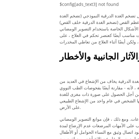
$config[ads_text3] not found
ال تضخم الغدة الدرقية النموذجي (تضخم الغدة
ف عظم القص (تضخم الغدة الدرقية خلف القص)
الأشكال الخاصة باستخدام التصوير الومضاني
بت مناسب أيضًا كعنصر تحكم في العلاج ، على
آثار الجانبية والأخطار
غدة الدرقية يخاف من الإشعاع في العديد من
 لأنه - مقارنة أيضًا بفحوصات الطب النووي
ن أجل الحصول على صورة ذات مغزى للغدة
لها الشخص في عام واحد من الإشعاع الطبيعي
على الأرض.
ات. ومع ذلك ، فإن موانع التصوير الومضاني
يجب على الأمهات المرضعات عدم الإرضاع لمدة
ود اتصال وثيق مع النساء الحوامل أو الأطفال
ل زمني لا يقل عن ثلاثة أشهر بين اثنين من