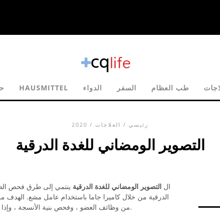
اجات
طب العظام
السفر
الدواء
HAUSMITTEL
ح
رئيسي
/
العلاجات
/ 2020
التصوير الومضاني للغدة الدرقية
ال
التصوير الومضاني للغدة الدرقية
ينتمي إلى طرق فحص الطب ا
الدرقية من خلال كاميرا جاما باستخدام عامل مشع. الهدف من 
من وظائف العضو ، وفحص بنية الأنسجة ، وإذا لزم الأمر ، للتمييز بين العقد الساخنة والباردة.