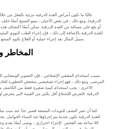
غالبًا ما تكون أمراض الغدة الدرقية مرئية بالفعل من خل
الدرقية). ومع ذلك ، في بعض الأحيان ، ينمو النسيج أيضًا خل
أو يقع على مسافة من الغدة الدرقية. يمكن أيضًا اكتشاف هذه 
للغدة الدرقية.بالإضافة إلى ذلك ، فإن إجراء الطب النووي المث
سبيل المثال بعد إجراء عملية أو العلاج باليود المشع ، ولكن أيضًا أثناء العلاج من تعاطي المخدرات.
المخاطر وال
بسبب استخدام المقتفي الإشعاعي ، فإن التصوير الومضاني لل
المرضى. ومع ذلك ، فهو إجراء تشخيصي منخفض الخطورة للغاية ،
الأخرى - يجب استخدام كمية صغيرة فقط من الكاشف م
الدرقية. التعرض للإشعاع أقل بكثير من القيمة التي يتعرض 
كما أن عمر النصف للنويدات المشعة قصير جدًا عند ست ساع
للغدة الدرقية تكون عندما يتم إجراؤها عند النساء الحوامل. 
48 ساعة بعد الفحص. كإجراء احترازي ، يوصى أيضًا بعدم وج
الصغار في يوم التصوير الومضاني. يجب أن يكون هناك فاص