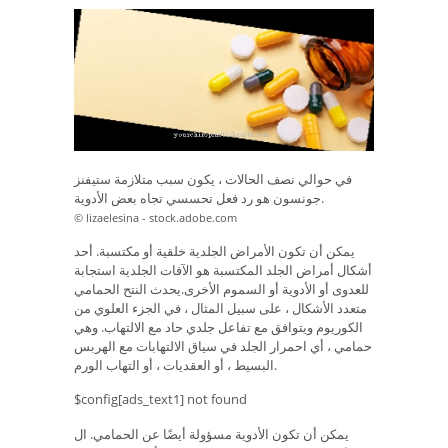
في حوالي نصف الحالات ، يكون سبب متلازمة ستيفنز
جونسون هو رد فعل تحسسي تجاه بعض الأدوية.
© lizaelesina - stock.adobe.com
يمكن أن تكون الأمراض الجلدية خلقية أو مكتسبة. أحد
أشكال أمراض الجلد المكتسبة هو الآفات الجلدية استجابة
للعدوى أو الأدوية أو السموم الأخرى.يحدث النتح الحمامي
متعدد الأشكال ، على سبيل المثال ، في الجزء العلوي من
الكوريوم ويتوافق مع تفاعل جلدي حاد مع الالتهاب. وهي
حمامي ، أي احمرار الجلد في سياق الالتهابات مع الهربس
البسيط ، أو العقديات ، أو التهاب الورم.
$config[ads_text1] not found
يمكن أن تكون الأدوية مسؤولة أيضًا عن الحمامي. ال