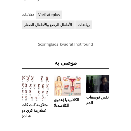
Varfcateplus
علامات:
رياضات
الأطفال الرضع والأطفال الصغار
$config[ads_kvadrat] not found
موصى به
نقص فوسفات
بورنفيل
الكلاميديا ​​(عدوى
الدم
متلازمة كات كات
برينجل
الكلاميديا)
(متلازمة كري دو
شات)