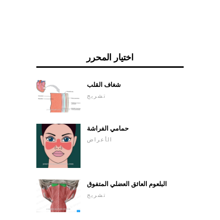
اختيار المحرر
شغاف القلب
تشريح
حمامي الفراشة
الأعراض
البلعوم العائق العضلي المتفوق
تشريح