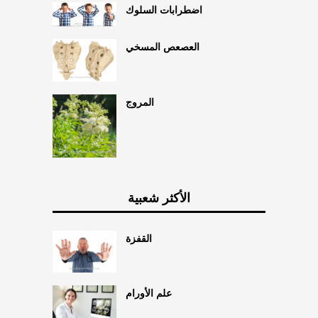
اضطرابات السلوك
العصعص المسخي
المروج
الأكثر شعبية
القفزة
علم الأورام