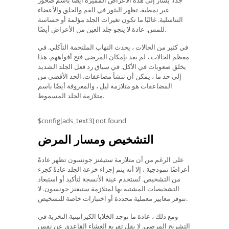
جدًا. يشار إلى هذه الأعراض المميزة أيضًا باسم صخور
غير نمطية. تظهر البثور في الفم والحلق والأعضاء
التناسلية. غالبًا ما تكون تغيرات الجلد مؤلمة أو حساسة
للمس. عادة لا ينجو جلد العين من الأعراض أيضًا.
في كثير من الحالات ، يحدث التهاب الملتحمة التآكلي. في
معظم الحالات ، لم يعد بإمكان المرضى فتح أفواههم. هذا
يخلق صعوبات في الأكل. في سياق رد فعل الجلد الشديد
إلى حد ما ، يمكن أن تنشأ مضاعفات. الحد الأقصى من
المضاعفات هو متلازمة ليل ، والمعروفة أيضًا باسم
متلازمة الجلد المسموط.
$config[ads_text3] not found
التشخيص ومسار المرض
على الرغم من أن متلازمة ستيفنز جونسون تظهر عادةً
أعراضًا نموذجية ، إلا أنه يتم إجراء خزعة الجلد عادةً كجزء
من التشخيص. تُستخدم عينة الأنسجة لتأكيد أو استبعاد
التشخيصات المشتبه بها لمتلازمة ستيفنز جونسون. لا
تتوفر معايير معملية محددة أو اختبارات خاصة للتشخيص.
ومع ذلك ، عادة ما توجد الخلايا الكيراتينية النخرية في
التشريح المرضي. لا يقل تفريغ الغشاء القاعدي عن نفس