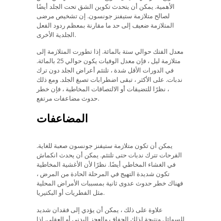
الأهمية. يمكن أن يتحدث تكوين الشق تحت الجلد أيضًا
لصالح متلازمة ستيفنز جونسون. إن تشخيص مرضى
المتلازمة ضعيف إلى حد ما مقارنة بمعظم ردود الفعل
الجلدية الأخرى.
معدل الفتك حوالي ستة بالمائة. إذا تطورت المتلازمة إلى
متلازمة ليل ، فإن معدل الوفيات يكون حوالي 25 بالمائة.
في الدورات الأقل شدة ، تلتئم أعراض الجلد دون ترك
ندبات. على الأكثر ، تبقى اضطرابات تصبغ الجلد. ومع ذلك
، نظرًا للتضيقات أو الالتصاقات المخاطية ، فإن خطر
حدوث مضاعفات مرتفع.
المضاعفات
يمكن أن تكون متلازمة ستيفنز جونسون صعبة للغاية.
القرحات تترك ندبات حتى تلتئم. يمكن أن يحدث انكماش
في الغشاء المخاطي أيضًا. نظرًا لأن الأغشية المخاطية
تكون شديدة التهيج في المرحلة الحادة من المرض ،
فهناك خطر حدوث عدوى ثانية بمسببات الأمراض المحلية
مثل الفطريات أو البكتيريا.
علاوة على ذلك ، يمكن أن يؤدي إلى فقدان شديد
للسوائل ونتيجة لذلك الجفاف والعجز البدني أو العقلي. إذا