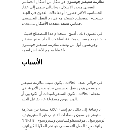
متلازمة ستيفنز جونسون
هو شكل من أشكال الحمامي
النضحي متعدد الأشكال ، وبالتالي ينتمي إلى عقار
الحساسية الأكثر خطورة أو تفاعلات العدوى في الجلد.
يستخدم المصطلح لاستخدامه في رد الفعل التحسسي
مستخدم.
حمامي نضحة متعددة الأشكال
في غضون ذلك ، أصبح استخدام هذا المصطلح قديمًا ،
حيث توجد مسببات مختلفة لتفاعلات الجلد. يعتبر ستيفنز
وجونسون أول من وصف متلازمة ستيفنز جونسون
وأعطيا مجمع الأعراض اسمه.
الأسباب
في حوالي نصف الحالات ، يكون سبب متلازمة ستيفنز
جونسون هو رد فعل تحسسي تجاه بعض الأدوية. في
معظم الحالات ، تكون السلفوناميدات أو الكوديين أو
الهيدانتوين مسؤولة عن تفاعل الجلد.
بالإضافة إلى ذلك ، تم إنشاء علاقة سببية بين متلازمة
ستيفنز جونسون ومضادات الالتهاب غير الستيروئيدية ،
NNRTIs ، ألوبيورينول ، موكسيفلوكساسين وسترونتيوم
رانيلات. رد الفعل التحسسي هو نخر للخلايا الكيراتينية