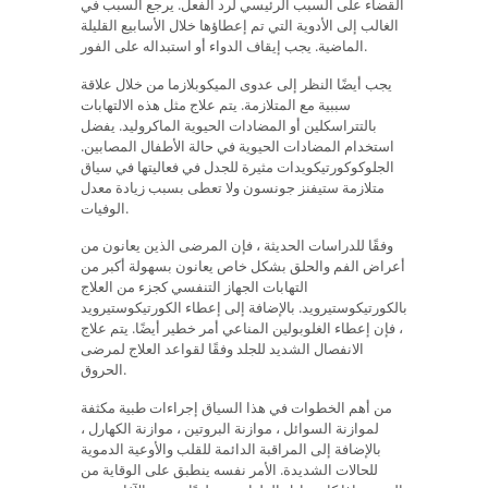
القضاء على السبب الرئيسي لرد الفعل. يرجع السبب في
الغالب إلى الأدوية التي تم إعطاؤها خلال الأسابيع القليلة
الماضية. يجب إيقاف الدواء أو استبداله على الفور.
يجب أيضًا النظر إلى عدوى الميكوبلازما من خلال علاقة
سببية مع المتلازمة. يتم علاج مثل هذه الالتهابات
بالتتراسكلين أو المضادات الحيوية الماكروليد. يفضل
استخدام المضادات الحيوية في حالة الأطفال المصابين.
الجلوكوكورتيكويدات مثيرة للجدل في فعاليتها في سياق
متلازمة ستيفنز جونسون ولا تعطى بسبب زيادة معدل
الوفيات.
وفقًا للدراسات الحديثة ، فإن المرضى الذين يعانون من
أعراض الفم والحلق بشكل خاص يعانون بسهولة أكبر من
التهابات الجهاز التنفسي كجزء من العلاج
بالكورتيكوستيرويد. بالإضافة إلى إعطاء الكورتيكوستيرويد
، فإن إعطاء الغلوبولين المناعي أمر خطير أيضًا. يتم علاج
الانفصال الشديد للجلد وفقًا لقواعد العلاج لمرضى
الحروق.
من أهم الخطوات في هذا السياق إجراءات طبية مكثفة
لموازنة السوائل ، موازنة البروتين ، موازنة الكهارل ،
بالإضافة إلى المراقبة الدائمة للقلب والأوعية الدموية
للحالات الشديدة. الأمر نفسه ينطبق على الوقاية من