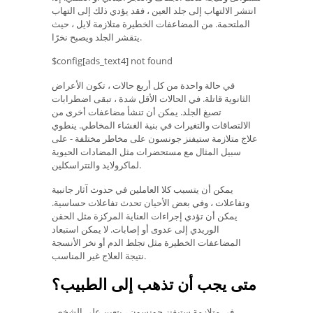
انتشر الالتهاب إلى جلد العين ، فقد يؤدي ذلك إلى التهاب
الملتحمة. من المضاعفات الخطيرة متلازمة لايل ، حيث
يتقشر الجلد ويصبح نخرًا.
$config[ads_text4] not found
في حالة واحدة من كل أربع حالات ، تكون الأعراض
الثانوية قاتلة. في الحالات الأقل شدة ، تبقى اضطرابات
تصبغ الجلد. يمكن أن تنشأ مضاعفات أخرى من
الالتصاقات والتغيرات في بنية الغشاء المخاطي. ينطوي
علاج متلازمة ستيفنز جونسون على مخاطر مختلفة - على
سبيل المثال مع مستحضرات مثل المضادات الحيوية
لماكرولايد والتتراسكلين.
يمكن أن يتسبب كلا العاملين في حدوث آثار جانبية
وتفاعلات ، وفي بعض الأحيان تحدث تفاعلات حساسية.
يمكن أن تؤدي إجراءات العناية المركزة مثل الحقن
الوريدي إلى عدوى أو إصابات. لا يمكن استبعاد
المضاعفات الخطيرة مثل تجلط الدم أو نخر الأنسجة
نتيجة العلاج غير المناسب.
متى يجب أن تذهب إلى الطبيب؟
في متلازمة ستيفنز جونسون ، يتعين على الشخص