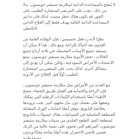
لا يُنصح بالمساعدة الذاتية لمتلازمة ستيفنز جونسون. بدلا
من ذلك ، يجب على المرضى استشارة الطبيب على
الفور. قد يكون هناك خطر مميت. لذلك فإن تدابير
المساعدة الذاتية التالية تهدف فقط إلى العلاج الذاتي
التكميلي.
نظرًا لأنه رد فعل تحسسي ، فإن الوقاية العامة من
العدوى تعد أحيانًا بالراحة. ومع ذلك ، هذا لا يمكن أن
يستبعد جميع الأسباب المحتملة. في ثلاثة أرباع جميع
الحالات ، تحفز الأدوية متلازمة ستيفنز جونسون. يمنع
الانسحاب الأعراض النموذجية ، ولكن يمكن أن يؤدي إلى
مشاكل أخرى. لذلك يجب على المتضررين استشارة
الطبيب أولاً قبل الإقلاع عن الأدوية.
مع العديد من الأمراض مثل متلازمة ستيفنز جونسون ،
فإن الراحة والحماية هي أفضل طريق للشفاء. ينصح
الأطباء أيضًا باستخدام الكمادات الرطبة التي يمكنك
وضعها على نفسك دون بذل مجهود كبير. يجب تزويدها
بخلاصة البابونج. تتوفر أيضًا حمامات الورك المقابلة
للمنطقة التناسلية في الصيدليات. هناك غسولات بالبابونج
لمنطقة الفم. الطفح الجلدي من سمات متلازمة ستيفنز
جونسون. المراهم التي تحتوي على نسبة عالية من الزنك
تضمن تلاشي الاحمرار. هذه أيضًا متاحة مجانًا وبدون
وصفة طبية.