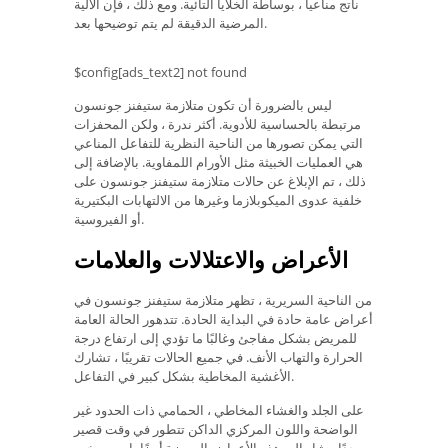
ناتج مناعياً ، بوساطة الخلايا التائية. ومع ذلك ، فإن الآلية
المرضية الدقيقة لم يتم توضيحها بعد.
$config[ads_text2] not found
ليس بالضرورة أن تكون متلازمة ستيفنز جونسون
مرتبطة بالحساسية للأدوية. أكثر ندرة ، ولكن المحفزات
التي يمكن تصورها من الناحية النظرية للتفاعل المناعي
هي العمليات الخبيثة مثل الأورام اللمفاوية. بالإضافة إلى
ذلك ، تم الإبلاغ عن حالات متلازمة ستيفنز جونسون على
خلفية عدوى الميكوبلازما وغيرها من الالتهابات البكتيرية
أو الفيروسية.
الأعراض والاعتلالات والعلامات
من الناحية السريرية ، تظهر متلازمة ستيفنز جونسون في
أعراض عامة حادة في البداية الحادة. تتدهور الحالة العامة
للمريض بشكل مفاجئ وغالبًا ما تؤدي إلى ارتفاع درجة
الحرارة والتهاب الأنف. في جميع الحالات تقريبًا ، تشارك
الأغشية المخاطية بشكل كبير في التفاعل.
على الجلد والغشاء المخاطي ، الحمامي ذات الحدود غير
الواضحة واللون المركزي الداكن تتطور في وقت قصير