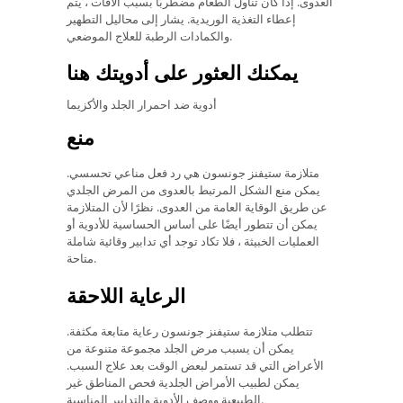
العدوى. إذا كان تناول الطعام مضطربًا بسبب الآفات ، يتم
إعطاء التغذية الوريدية. يشار إلى محاليل التطهير
والكمادات الرطبة للعلاج الموضعي.
يمكنك العثور على أدويتك هنا
أدوية ضد احمرار الجلد والأكزيما
منع
متلازمة ستيفنز جونسون هي رد فعل مناعي تحسسي.
يمكن منع الشكل المرتبط بالعدوى من المرض الجلدي
عن طريق الوقاية العامة من العدوى. نظرًا لأن المتلازمة
يمكن أن تتطور أيضًا على أساس الحساسية للأدوية أو
العمليات الخبيثة ، فلا تكاد توجد أي تدابير وقائية شاملة
متاحة.
الرعاية اللاحقة
تتطلب متلازمة ستيفنز جونسون رعاية متابعة مكثفة.
يمكن أن يسبب مرض الجلد مجموعة متنوعة من
الأعراض التي قد تستمر لبعض الوقت بعد علاج السبب.
يمكن لطبيب الأمراض الجلدية فحص المناطق غير
الطبيعية ووصف الأدوية والتدابير المناسبة.