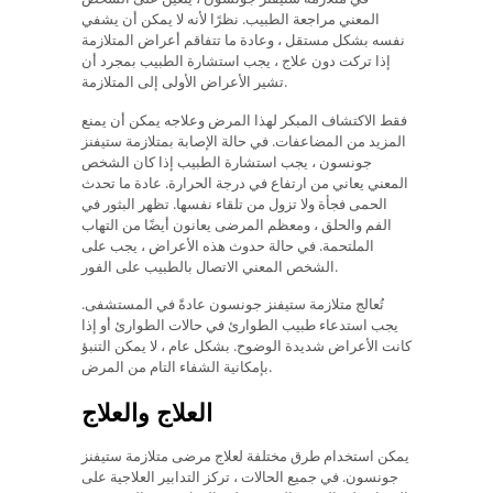
المعني مراجعة الطبيب. نظرًا لأنه لا يمكن أن يشفي
نفسه بشكل مستقل ، وعادة ما تتفاقم أعراض المتلازمة
إذا تركت دون علاج ، يجب استشارة الطبيب بمجرد أن
تشير الأعراض الأولى إلى المتلازمة.
فقط الاكتشاف المبكر لهذا المرض وعلاجه يمكن أن يمنع
المزيد من المضاعفات. في حالة الإصابة بمتلازمة ستيفنز
جونسون ، يجب استشارة الطبيب إذا كان الشخص
المعني يعاني من ارتفاع في درجة الحرارة. عادة ما تحدث
الحمى فجأة ولا تزول من تلقاء نفسها. تظهر البثور في
الفم والحلق ، ومعظم المرضى يعانون أيضًا من التهاب
الملتحمة. في حالة حدوث هذه الأعراض ، يجب على
الشخص المعني الاتصال بالطبيب على الفور.
تُعالج متلازمة ستيفنز جونسون عادةً في المستشفى.
يجب استدعاء طبيب الطوارئ في حالات الطوارئ أو إذا
كانت الأعراض شديدة الوضوح. بشكل عام ، لا يمكن التنبؤ
بإمكانية الشفاء التام من المرض.
العلاج والعلاج
يمكن استخدام طرق مختلفة لعلاج مرضى متلازمة ستيفنز
جونسون. في جميع الحالات ، تركز التدابير العلاجية على