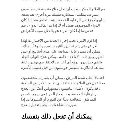
مع العلاج المبكر ، يجب أن تحل متلازمة ستيفنز جونسون
بسرعة. يمكنك استشارة طبيبك مرة أخرى بعد بضعة
أسابيع. كجزء من الرعاية اللاحقة ، يتم التحقق مما إذا كان
الدواء الموصوف يعمل أم لا. إذا تم إيقاف الدواء ، يتم
فحص ما إذا كان الدواء هو بالفعل سبب الأعراض.
إذا لزم الأمر ، يجب إجراء العديد من الاختبارات لهذا
الغرض حتى يتم تحقيق النتيجة المرجوة. وفقًا لذلك ،
يمكن أن تمتد رعاية المتابعة على مدى أسابيع أو حتى
أشهر. ومع ذلك ، كقاعدة عامة ، يمكن علاج التهاب الجلد
والفم جيدًا دون توقع أي أعراض لاحقة. يتم توفير رعاية
متابعة لمتلازمة ستيفنز جونسون من قبل طبيب الأسرة.
اعتمادًا على شدة المرض ، يمكن أن يشارك متخصصون
مختلفون في العلاج. بالإضافة إلى طبيب الأمراض الجلدية
، قد يكون الأطباء الباطنيون مسؤولين أيضًا عن العلاج
والرعاية اللاحقة. بعد العلاج الموضعي ، يجب فحص
المناطق المعالجة بحثًا عن التورم أو التشوهات. إذا
ظهرت مضاعفات ، يجب تعديل العلاج.
يمكنك أن تفعل ذلك بنفسك