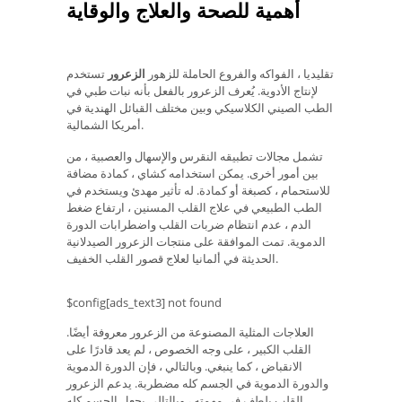
أهمية للصحة والعلاج والوقاية
تقليديا ، الفواكه والفروع الحاملة للزهور
الزعرور
تستخدم
لإنتاج الأدوية. يُعرف الزعرور بالفعل بأنه نبات طبي في
الطب الصيني الكلاسيكي وبين مختلف القبائل الهندية في
أمريكا الشمالية.
تشمل مجالات تطبيقه النقرس والإسهال والعصبية ، من
بين أمور أخرى. يمكن استخدامه كشاي ، كمادة مضافة
للاستحمام ، كصبغة أو كمادة. له تأثير مهدئ ويستخدم في
الطب الطبيعي في علاج القلب المسنين ، ارتفاع ضغط
الدم ، عدم انتظام ضربات القلب واضطرابات الدورة
الدموية. تمت الموافقة على منتجات الزعرور الصيدلانية
الحديثة في ألمانيا لعلاج قصور القلب الخفيف.
$config[ads_text3] not found
العلاجات المثلية المصنوعة من الزعرور معروفة أيضًا.
القلب الكبير ، على وجه الخصوص ، لم يعد قادرًا على
الانقباض ، كما ينبغي. وبالتالي ، فإن الدورة الدموية
والدورة الدموية في الجسم كله مضطربة. يدعم الزعرور
القلب بلطف في مهمته ، وبالتالي يجعل الجسم كله