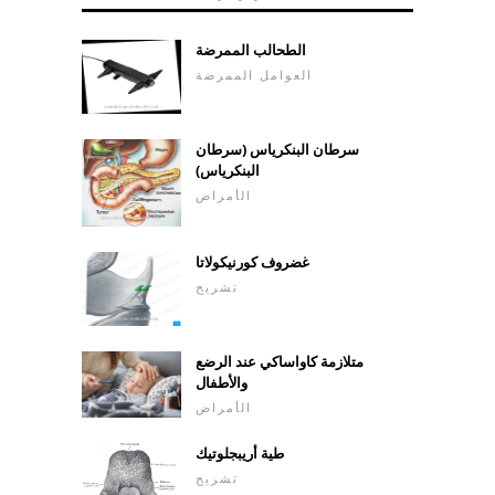
الطحالب الممرضة
العوامل الممرضة
سرطان البنكرياس (سرطان
البنكرياس)
الأمراض
غضروف كورنيكولاتا
تشريح
متلازمة كاواساكي عند الرضع
والأطفال
الأمراض
طية أريبجلوتيك
تشريح