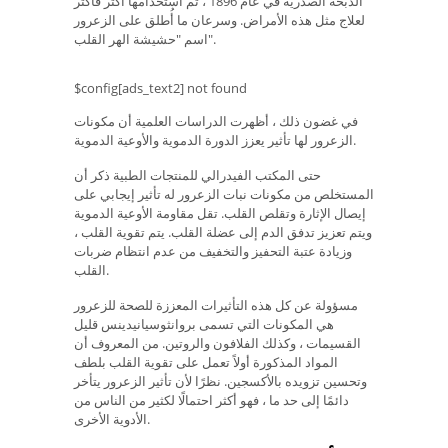
الذبحة الصدرية في عام 1896 ، تم استخدامها أكثر فأكثر
لعلاج مثل هذه الأمراض. وسرعان ما أُطلق على الزعرور
اسم "حشيشة الهر القلب".
$config[ads_text2] not found
في غضون ذلك ، أظهرت الدراسات العلمية أن مكونات
الزعرور لها تأثير يعزز الدورة الدموية والأوعية الدموية.
حتى المكتب الفيدرالي للمنتجات الطبية ذكر أن
المستخلص من مكونات نبات الزعرور له تأثير إيجابي على
إيصال الإثارة وتقلص القلب. تقل مقاومة الأوعية الدموية
ويتم تعزيز تدفق الدم إلى عضلة القلب. يتم تقوية القلب ،
وزيادة عتبة التحفيز والتخفيف من عدم انتظام ضربات
القلب.
مسؤولة عن كل هذه التأثيرات المعززة للصحة للزعرور
هي المكونات التي تسمى بروانثوسيانيدينس قليل
القسيمات ، وكذلك الفلافون والروتين. من المعروف أن
المواد المذكورة أولاً تعمل على تقوية القلب بلطف
وتحسين تزويده بالأكسجين. نظرًا لأن تأثير الزعرور يتأخر
دائمًا إلى حد ما ، فهو أكثر احتمالًا لكثير من الناس من
الأدوية الأخرى.