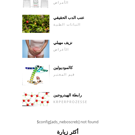
الأمراض
عنب الدب الحقيقي
النباتات الطبية
نزيف مهبلي
الأعراض
كالموديولين
قيم المختبر
رابطة الهيدروجين
KRPERPROZESSE
$config[ads_neboscreb] not found
أكثر زيارة