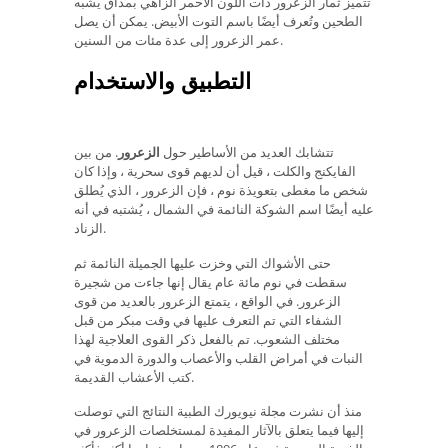
تتميز ثمار الزعرور ذات اللون الأحمر الزاهي بمذاق يشبه
الطحين وتُعرف أيضًا باسم التوت الأبيض. يمكن أن يصل
عمر الزعرور إلى عدة مئات من السنين.
التطبيق والاستخدام
تتشابك العديد من الأساطير حول
الزعرور
. من بين
الفايكنج والكلت ، قيل أن لديهم قوى سحرية ، وإذا كان
شخص ما مغطى بتعويذة نوم ، فإن الزعرور ، الذي يُطلق
عليه أيضًا اسم الشوكة النائمة في الشمال ، يُشتبه في أنه
الزناد.
حتى الأشواك التي وخزت عليها الجميلة النائمة ثم
سقطت في نوم مائة عام يقال إنها جاءت من شجيرة
الزعرور. في الواقع ، يتمتع الزعرور بالعديد من قوى
الشفاء التي تم التعرف عليها في وقت مبكر من قبل
مختلف الشعوب. تم بالفعل ذكر القوى العلاجية لهذا
النبات في أمراض القلب والأعصاب والدورة الدموية في
كتب الأعشاب القديمة.
منذ أن نشرت مجلة نيويورك الطبية النتائج التي توصلت
إليها فيما يتعلق بالآثار المفيدة لمستخلصات الزعرور في