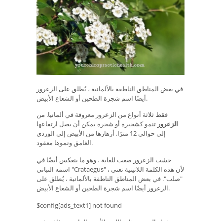
في بعض المناطق الناطقة بالألمانية ، يُطلق على الزعرور
أيضًا اسم شجرة الطحين أو الشعاع الأبيض.
فقط ثلاثة أنواع من الزعرور معروفة في ألمانيا. من
الزعرور
تنمو كشجيرة أو شجرة يمكن أن يصل ارتفاعها
إلى حوالي 12 مترًا. أزهارها من الأبيض إلى الوردي
الغامق ونموها معقود.
خشب الزعرور صعب للغاية ، وهو ما ينعكس أيضًا في
اسمه النباتي "Crataegus" ، لأن هذه الكلمة اللاتينية تعني
"صلب". في بعض المناطق الناطقة بالألمانية ، يُطلق على
الزعرور أيضًا اسم شجرة الطحين أو الشعاع الأبيض.
$config[ads_text1] not found