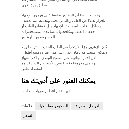
ينطلق مرة أخرى.
وقد ثبت أيضًا أن الزعرور يحافظ على هرمون الإجهاد
بافراز بعيدًا عن القلب وبالتالي يجنبه ويحميه. يتم تخفيف
مشاكل القلب المرتبطة بالإجهاد مثل خفقان القلب أو
خفقان القلب ومكافحتها بمساعدة المستحضرات
المصنوعة من الزعرور.
كان الزعرور جزءًا لا يتجزأ من الطب الحديث لفترة طويلة
ويمكن استخدامه بأمان حتى على مدى فترة زمنية أطول ،
لأن الآثار الجانبية مثل الطفح الجلدي أو آلام الجهاز
الهضمي معروفة فقط لبعض الأشخاص الذين لديهم
استعداد خاص.
يمكنك العثور على أدويتك هنا
- أدوية عدم انتظام ضربات القلب
العوامل الممرضة
الصحية ونمط الحياة
علامات:
السفر